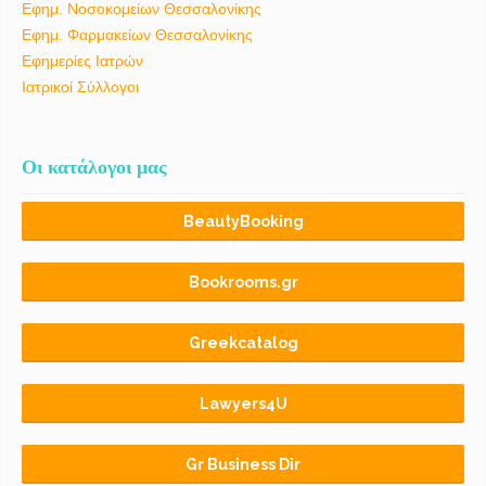
Εφημ. Νοσοκομείων Θεσσαλονίκης
Εφημ. Φαρμακείων Θεσσαλονίκης
Εφημερίες Ιατρών
Ιατρικοί Σύλλογοι
Οι κατάλογοι μας
BeautyBooking
Bookrooms.gr
Greekcatalog
Lawyers4U
Gr Business Dir