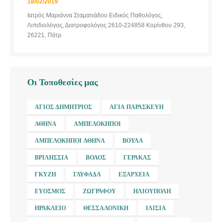
18/02/2019
Ιατρός Μαριάννα Σταματιάδου Ειδικός Παθολόγος,
Λιπιδιολόγος, Διατροφολόγος 2610-224858 Κορίνθου 293,
26221, Πάτρ
Οι Τοποθεσίες μας
ΆΓΙΟΣ ΔΗΜΉΤΡΙΟΣ
ΑΓΊΑ ΠΑΡΑΣΚΕΥΉ
ΑΘΉΝΑ
ΑΜΠΕΛΌΚΗΠΟΙ
ΑΜΠΕΛΌΚΗΠΟΙ ΑΘΉΝΑ
ΒΟΎΛΑ
ΒΡΙΛΉΣΣΙΑ
ΒΌΛΟΣ
ΓΈΡΑΚΑΣ
ΓΚΎΖΗ
ΓΛΥΦΆΔΑ
ΕΞΆΡΧΕΙΑ
ΕΎΟΣΜΟΣ
ΖΩΓΡΆΦΟΥ
ΗΛΙΟΎΠΟΛΗ
ΗΡΆΚΛΕΙΟ
ΘΕΣΣΑΛΟΝΊΚΗ
ΙΛΊΣΙΑ