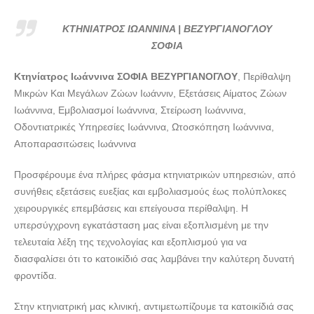
doctors4u.gr
ΚΤΗΝΙΑΤΡΟΣ ΙΩΑΝΝΙΝΑ | ΒΕΖΥΡΓΙΑΝΟΓΛΟΥ ΣΟΦΙΑ---
ΚΤΗΝΙΑΤΡΟΣ ΙΩΑΝΝΙΝΑ | ΒΕΖΥΡΓΙΑΝΟΓΛΟΥ
doctors4u.gr
ΣΟΦΙΑ
ΚΤΗΝΙΑΤΡΟΣ ΙΩΑΝΝΙΝΑ | ΒΕΖΥΡΓΙΑΝΟΓΛΟΥ ΣΟΦΙΑ---
Κτηνίατρος Ιωάννινα ΣΟΦΙΑ ΒΕΖΥΡΓΙΑΝΟΓΛΟΥ
, Περίθαλψη
doctors4u.gr
Μικρών Και Μεγάλων Ζώων Ιωάννιν, Εξετάσεις Αίματος Ζώων
ΚΤΗΝΙΑΤΡΟΣ ΙΩΑΝΝΙΝΑ | ΒΕΖΥΡΓΙΑΝΟΓΛΟΥ ΣΟΦΙΑ---
Ιωάννινα, Εμβολιασμοί Ιωάννινα, Στείρωση Ιωάννινα,
doctors4u.gr
Οδοντιατρικές Υπηρεσίες Ιωάννινα, Ωτοσκόπηση Ιωάννινα,
Αποπαρασιτώσεις Ιωάννινα
ΚΤΗΝΙΑΤΡΟΣ ΙΩΑΝΝΙΝΑ | ΒΕΖΥΡΓΙΑΝΟΓΛΟΥ ΣΟΦΙΑ---
doctors4u.gr
Προσφέρουμε ένα πλήρες φάσμα κτηνιατρικών υπηρεσιών, από
ΚΤΗΝΙΑΤΡΟΣ ΙΩΑΝΝΙΝΑ | ΒΕΖΥΡΓΙΑΝΟΓΛΟΥ ΣΟΦΙΑ---
συνήθεις εξετάσεις ευεξίας και εμβολιασμούς έως πολύπλοκες
doctors4u.gr
χειρουργικές επεμβάσεις και επείγουσα περίθαλψη. Η
υπερσύγχρονη εγκατάσταση μας είναι εξοπλισμένη με την
τελευταία λέξη της τεχνολογίας και εξοπλισμού για να
διασφαλίσει ότι το κατοικίδιό σας λαμβάνει την καλύτερη δυνατή
φροντίδα.
Στην κτηνιατρική μας κλινική, αντιμετωπίζουμε τα κατοικίδιά σας