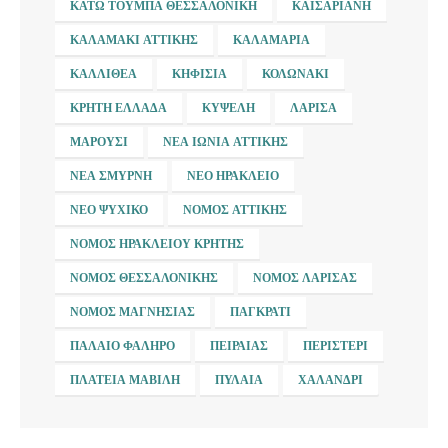
ΚΆΤΩ ΤΟΎΜΠΑ ΘΕΣΣΑΛΟΝΊΚΗ
ΚΑΙΣΑΡΙΑΝΉ
ΚΑΛΑΜΆΚΙ ΑΤΤΙΚΉΣ
ΚΑΛΑΜΑΡΙΆ
ΚΑΛΛΙΘΈΑ
ΚΗΦΙΣΙΆ
ΚΟΛΩΝΆΚΙ
ΚΡΉΤΗ ΕΛΛΆΔΑ
ΚΥΨΈΛΗ
ΛΆΡΙΣΑ
ΜΑΡΟΎΣΙ
ΝΈΑ ΙΩΝΊΑ ΑΤΤΙΚΉΣ
ΝΈΑ ΣΜΎΡΝΗ
ΝΈΟ ΗΡΆΚΛΕΙΟ
ΝΈΟ ΨΥΧΙΚΌ
ΝΟΜΌΣ ΑΤΤΙΚΉΣ
ΝΟΜΌΣ ΗΡΑΚΛΕΊΟΥ ΚΡΉΤΗΣ
ΝΟΜΌΣ ΘΕΣΣΑΛΟΝΊΚΗΣ
ΝΟΜΌΣ ΛΆΡΙΣΑΣ
ΝΟΜΌΣ ΜΑΓΝΗΣΊΑΣ
ΠΑΓΚΡΆΤΙ
ΠΑΛΑΙΌ ΦΆΛΗΡΟ
ΠΕΙΡΑΙΆΣ
ΠΕΡΙΣΤΈΡΙ
ΠΛΑΤΕΊΑ ΜΑΒΊΛΗ
ΠΥΛΑΊΑ
ΧΑΛΆΝΔΡΙ