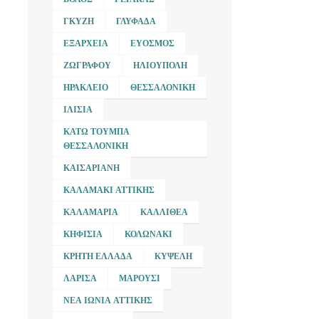
ΓΚΎΖΗ
ΓΛΥΦΆΔΑ
ΕΞΆΡΧΕΙΑ
ΕΎΟΣΜΟΣ
ΖΩΓΡΆΦΟΥ
ΗΛΙΟΎΠΟΛΗ
ΗΡΆΚΛΕΙΟ
ΘΕΣΣΑΛΟΝΊΚΗ
ΙΛΊΣΙΑ
ΚΆΤΩ ΤΟΎΜΠΑ
ΘΕΣΣΑΛΟΝΊΚΗ
ΚΑΙΣΑΡΙΑΝΉ
ΚΑΛΑΜΆΚΙ ΑΤΤΙΚΉΣ
ΚΑΛΑΜΑΡΙΆ
ΚΑΛΛΙΘΈΑ
ΚΗΦΙΣΙΆ
ΚΟΛΩΝΆΚΙ
ΚΡΉΤΗ ΕΛΛΆΔΑ
ΚΥΨΈΛΗ
ΛΆΡΙΣΑ
ΜΑΡΟΎΣΙ
ΝΈΑ ΙΩΝΊΑ ΑΤΤΙΚΉΣ