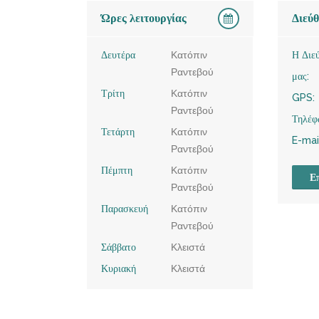
Ώρες λειτουργίας
Διεύ
Δευτέρα
Κατόπιν
Η Διε
Ραντεβού
μας:
Τρίτη
Κατόπιν
GPS:
Ραντεβού
Τηλέφ
Τετάρτη
Κατόπιν
E-mai
Ραντεβού
Πέμπτη
Κατόπιν
Επ
Ραντεβού
Παρασκευή
Κατόπιν
Ραντεβού
Σάββατο
Κλειστά
Κυριακή
Κλειστά