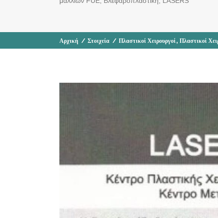
μαλλιών FUE, Βλεφαροπλαστική, LASERS
,
Αρχική
/
Στοιχεία
/
Πλαστικοί Χειρουργοί
Πλαστικοί Χει