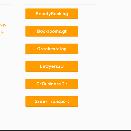
ς
BeautyBooking
κης
ης
Bookrooms.gr
Greekcatalog
Lawyers4U
Gr Business Dir
Greek Transport