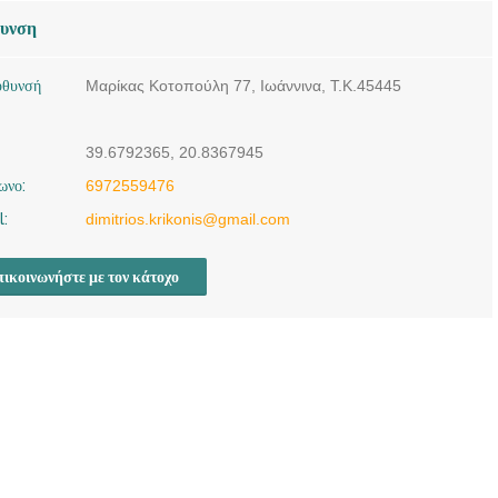
θυνση
ύθυνσή
Μαρίκας Κοτοπούλη 77, Ιωάννινα, Τ.Κ.45445
39.6792365, 20.8367945
ωνο:
6972559476
l:
dimitrios.krikonis@gmail.com
ικοινωνήστε με τον κάτοχο