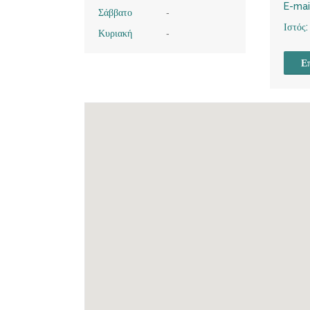
E-mai
Σάββατο
-
Ιστός:
Κυριακή
-
Επ