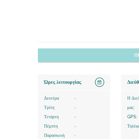
Π
Ώρες λειτουργίας
Διεύ
Δευτέρα
-
Η Διε
Τρίτη
-
μας:
Τετάρτη
-
GPS:
Πέμπτη
-
Τηλέφ
Παρασκευή
-