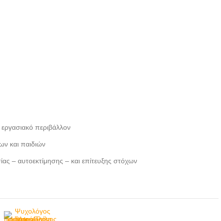
Ιωάννινα Χαρά Τσίλη---
doctors4u.gr
Ψυχολόγος
Παιδοψυχολόγος
Ιωάννινα Χαρά Τσίλη---
doctors4u.gr
Ψυχολόγος
Παιδοψυχολόγος
Ιωάννινα Χαρά Τσίλη---
doctors4u.gr
ο εργασιακό περιβάλλον
ων και παιδιών
ς – αυτοεκτίμησης – και επίτευξης στόχων