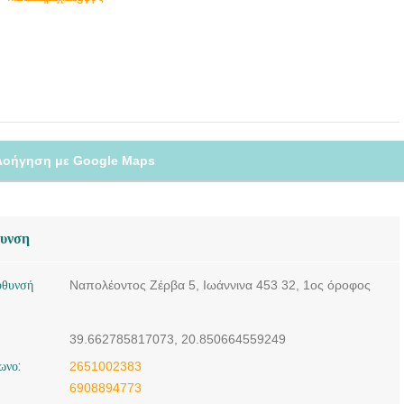
λοήγηση με Google Maps
θυνση
ύθυνσή
Ναπολέοντος Zέρβα 5, Ιωάννινα 453 32, 1ος όροφος
39.662785817073, 20.850664559249
ωνο:
2651002383
6908894773