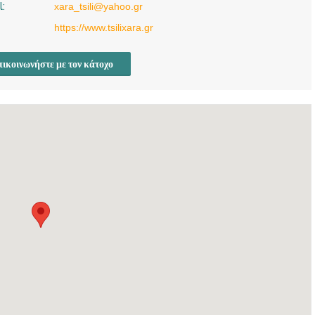
l:
xara_tsili@yahoo.gr
https://www.tsilixara.gr
ικοινωνήστε με τον κάτοχο