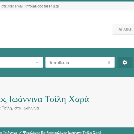
 στείλετε email:
info[at]doctors4u.gr
ΑΡΧΙΚΗ
ος Ιωάννινα Τσίλη Χαρά
Τσίλη, στα Ιωάννινα
ι Ιωάννινα
/
Ψυχολόγος Παιδοψυχολόγος Ιωάννινα Τσίλη Χαρά