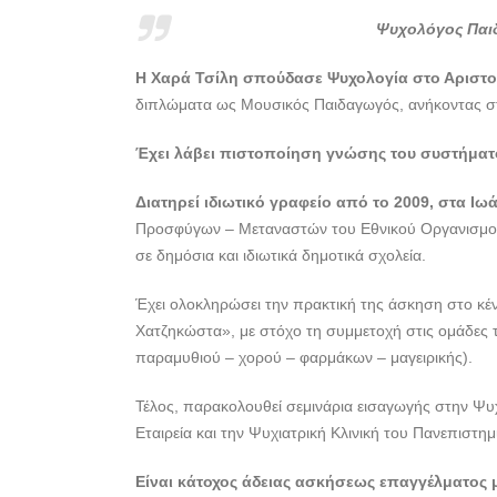
Ψυχολόγος Παι
Η Χαρά Τσίλη σπούδασε Ψυχολογία στο Αριστο
διπλώματα ως Μουσικός Παιδαγωγός, ανήκοντας σ
Έχει λάβει πιστοποίηση γνώσης του συστήματο
Διατηρεί ιδιωτικό γραφείο από το 2009, στα Ιωά
Προσφύγων – Μεταναστών του Εθνικού Οργανισμού Δ
σε δημόσια και ιδιωτικά δημοτικά σχολεία.
Έχει ολοκληρώσει την πρακτική της άσκηση στο κέν
Χατζηκώστα», με στόχο τη συμμετοχή στις ομάδες 
παραμυθιού – χορού – φαρμάκων – μαγειρικής).
Τέλος, παρακολουθεί σεμινάρια εισαγωγής στην Ψ
Εταιρεία και την Ψυχιατρική Κλινική του Πανεπιστημ
Είναι κάτοχος άδειας ασκήσεως επαγγέλματος μ