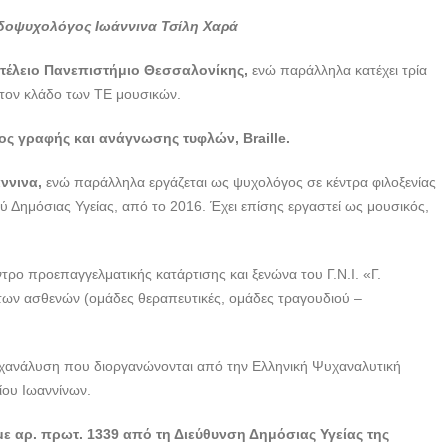
Ψυχολόγος
δοψυχολόγος Ιωάννινα Τσίλη Χαρά
Παιδοψυχολόγος
Ιωάννινα Χαρά Τσίλη---
τέλειο Πανεπιστήμιο Θεσσαλονίκης,
ενώ παράλληλα κατέχει τρία
doctors4u.gr
τον κλάδο των ΤΕ μουσικών.
Ψυχολόγος
Παιδοψυχολόγος
ς γραφής και ανάγνωσης τυφλών, Braille.
Ιωάννινα Χαρά Τσίλη---
doctors4u.gr
ννινα,
ενώ παράλληλα εργάζεται ως ψυχολόγος σε κέντρα φιλοξενίας
ημόσιας Υγείας, από το 2016. Έχει επίσης εργαστεί ως μουσικός,
Ψυχολόγος
Παιδοψυχολόγος
Ιωάννινα Χαρά Τσίλη---
τρο προεπαγγελματικής κατάρτισης και ξενώνα του Γ.Ν.Ι. «Γ.
doctors4u.gr
των ασθενών (ομάδες θεραπευτικές, ομάδες τραγουδιού –
Ψυχολόγος
Παιδοψυχολόγος
Ιωάννινα Χαρά Τσίλη---
υχανάλυση που διοργανώνονται από την Ελληνική Ψυχαναλυτική
doctors4u.gr
ίου Ιωαννίνων.
Ψυχολόγος
ε αρ. πρωτ. 1339 από τη Διεύθυνση Δημόσιας Υγείας της
Παιδοψυχολόγος