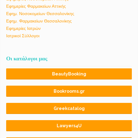
Εφημερίες Φαρμακείων Αττικής
Εφημ. Νοσοκομείων Θεσσαλονίκης
Εφημ. Φαρμακείων Θεσσαλονίκης
Εφημερίες Ιατρών
Ιατρικοί Σύλλογοι
Οι κατάλογοι μας
BeautyBooking
Bookrooms.gr
Greekcatalog
Lawyers4U