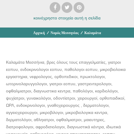
κοινόχρηστο στοιχείο
αυτή η σελίδα
Αρχική
/
Νομός Μεσσηνίας
/
Καλαμάτα
Καλαμάτα Μεσσήνια, βρες όλους τους επαγγελματίες, γιατροι
εοπυυ, ενδοκρινολογοι εοπυυ, παθολογοι εοπυυ, μικροβιολοικα
εργαστηρια, νεφρολογος, ορθοπεδικοι, πρωκτολογοι,
ωτορινολαρυγγολογοι, γιατροι εοπυυ, γαστρεντερολογοι,
οφθαλμιατροι, διαγνωστικα κεντρα, παθολόγοι, καρδιολόγοι,
ψυχίατροι, γυναικολόγοι, οδοντίατροι, χειρουργοί, ορθοπαιδικοί,
ΩΡΛ, ενδοκρινολογοι, γναθοχειρουργος , δερματολογοι,
αγγειοχειρουργοι, μικροβιλογοι, μικροβιολογικα κεντρα,
δερματολόγοι, αθληιατροι, οφθαλμιατροι, μαιευτηρες,
διατροφολογοι, αφροδισιολογοι, διαγνωστικά κέντρα, ιδιωτικά
νοσοκομεία, ασθενοφόρα, κεντρα αποκαταστασης, εοππυ,