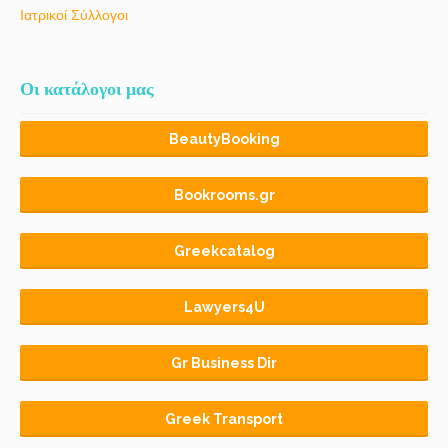
Ιατρικοί Σύλλογοι
Οι κατάλογοι μας
BeautyBooking
Bookrooms.gr
Greekcatalog
Lawyers4U
Gr Business Dir
Greek Transport