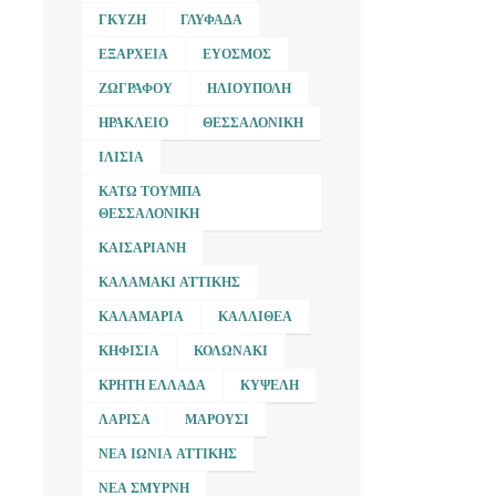
ΓΚΎΖΗ
ΓΛΥΦΆΔΑ
ΕΞΆΡΧΕΙΑ
ΕΎΟΣΜΟΣ
ΖΩΓΡΆΦΟΥ
ΗΛΙΟΎΠΟΛΗ
ΗΡΆΚΛΕΙΟ
ΘΕΣΣΑΛΟΝΊΚΗ
ΙΛΊΣΙΑ
ΚΆΤΩ ΤΟΎΜΠΑ
ΘΕΣΣΑΛΟΝΊΚΗ
ΚΑΙΣΑΡΙΑΝΉ
ΚΑΛΑΜΆΚΙ ΑΤΤΙΚΉΣ
ΚΑΛΑΜΑΡΙΆ
ΚΑΛΛΙΘΈΑ
ΚΗΦΙΣΙΆ
ΚΟΛΩΝΆΚΙ
ΚΡΉΤΗ ΕΛΛΆΔΑ
ΚΥΨΈΛΗ
ΛΆΡΙΣΑ
ΜΑΡΟΎΣΙ
ΝΈΑ ΙΩΝΊΑ ΑΤΤΙΚΉΣ
ΝΈΑ ΣΜΎΡΝΗ