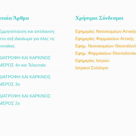
ΦΥΛΑΚΤΙΔΟΥ
ΑΙΚΑΤΕΡΙΝΗ -
υταία Άρθρα
Χρήσιμοι Σύνδεσμοι
doctors4u.gr
ΦΑΡΜΑΚΕΙΟ
Εμμηνόπαυση και απόλαυση
Εφημερίες Νοσοκομείων Αττική
ΚΑΛΑΜΑΤΑ | ΑΛΕΞΙΔΟΥ
στο σεξ-Δικαίωμα για όλες τις
Εφημερίες Φαρμακείων Αττικής
ΕΛΙΣΑΒΕΤ &
γυναίκες
Εφημ. Νοσοκομείων Θεσσαλονί
ΦΥΛΑΚΤΙΔΟΥ
Εφημ. Φαρμακείων Θεσσαλονίκ
ΔΙΑΤΡΟΦΗ ΚΑΙ ΚΑΡΚΙΝΟΣ
ΑΙΚΑΤΕΡΙΝΗ -
Εφημερίες Ιατρών
ΜΕΡΟΣ 4ο και Τελευταίο
doctors4u.gr
Ιατρικοί Σύλλογοι
ΦΑΡΜΑΚΕΙΟ
ΔΙΑΤΡΟΦΗ ΚΑΙ ΚΑΡΚΙΝΟΣ
ΚΑΛΑΜΑΤΑ | ΑΛΕΞΙΔΟΥ
ΜΕΡΟΣ 3ο
ΕΛΙΣΑΒΕΤ &
ΔΙΑΤΡΟΦΗ ΚΑΙ ΚΑΡΚΙΝΟΣ
ΦΥΛΑΚΤΙΔΟΥ
ΜΕΡΟΣ 2ο
ΑΙΚΑΤΕΡΙΝΗ -
doctors4u.gr
ΦΑΡΜΑΚΕΙΟ
ΚΑΛΑΜΑΤΑ | ΑΛΕΞΙΔΟΥ