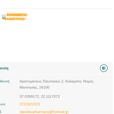
ΑΙΚΑΤΕΡΙΝΗ -
doctors4u.gr
ΦΑΡΜΑΚΕΙΟ
ΚΑΛΑΜΑΤΑ | ΑΛΕΞΙΔΟΥ
ΕΛΙΣΑΒΕΤ &
ΦΥΛΑΚΤΙΔΟΥ
ΑΙΚΑΤΕΡΙΝΗ -
doctors4u.gr
ΦΑΡΜΑΚΕΙΟ
ΚΑΛΑΜΑΤΑ | ΑΛΕΞΙΔΟΥ
θυνση
ΕΛΙΣΑΒΕΤ &
ΦΥΛΑΚΤΙΔΟΥ
ύθυνσή
Αριστομένους Παυσανίου 2, Καλαμάτα, Νομός
ΑΙΚΑΤΕΡΙΝΗ -
Μεσσηνίας, 24100
doctors4u.gr
37.0399172, 22.1117072
ΦΑΡΜΑΚΕΙΟ
ΚΑΛΑΜΑΤΑ | ΑΛΕΞΙΔΟΥ
ωνο:
2721022223
ΕΛΙΣΑΒΕΤ &
l:
alexidoupharmacy@hotmail.gr