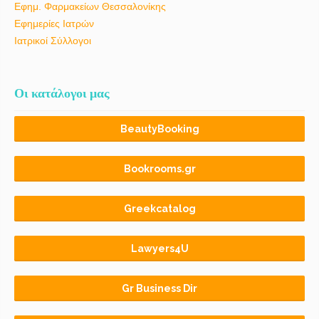
Εφημ. Φαρμακείων Θεσσαλονίκης
Εφημερίες Ιατρών
Ιατρικοί Σύλλογοι
Οι κατάλογοι μας
BeautyBooking
Bookrooms.gr
Greekcatalog
Lawyers4U
Gr Business Dir