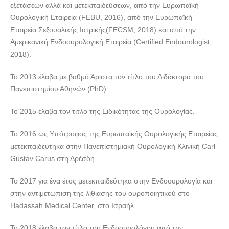
εξετάσεων αλλά και μετεκπαιδεύσεων, από την Ευρωπαϊκή
Ουρολογική Εταιρεία (FEBU, 2016), από την Ευρωπαϊκή
Εταιρεία Σεξουαλικής Ιατρικής(FECSM, 2018) και από την
Αμερικανική Ενδοουρολογική Εταιρεία (Certified Endourologist,
2018).
Το 2013 έλαβα με βαθμό Άριστα τον τίτλο του Διδάκτορα του
Πανεπιστημίου Αθηνών (PhD).
Το 2015 έλαβα τον τίτλο της Ειδικότητας της Ουρολογίας.
Το 2016 ως Υπότροφος της Ευρωπαϊκής Ουρολογικής Εταιρείας
μετεκπαιδεύτηκα στην Πανεπιστημιακή Ουρολογική Κλινική Carl
Gustav Carus στη Δρέσδη.
To 2017 για ένα έτος μετεκπαιδεύτηκα στην Ενδοουρολογία και
στην αντιμετώπιση της λιθίασης του ουροποιητικού στο
Hadassah Medical Center, στο Ισραήλ.
To 2018 έλαβα τον τίτλο του Ενδοουρολόγου από την