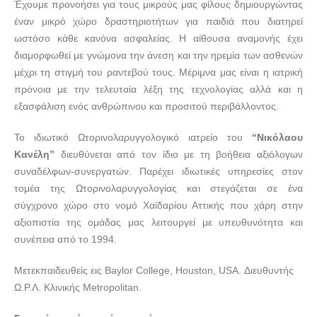
Έχουμε προνοήσει για τους μικρούς μας φίλους δημιουργώντας
ΧΕΙΡΟΥΡΓΟΣ ΩΤΟΡΙΝΟΛΑΡΥΓΓΟΛΟΓΟΣ ΧΑΙΔΑΡΙ
έναν μικρό χώρο δραστηριοτήτων για παιδιά που διατηρεί
ΑΤΤΙΚΗ | ΚΑΝΕΛΗΣ ΝΙΚΟΛΑΟΣ---doctors4u.gr
ωστόσο κάθε κανόνα ασφαλείας. Η αίθουσα αναμονής έχει
διαμορφωθεί με γνώμονα την άνεση και την ηρεμία των ασθενών
μέχρι τη στιγμή του ραντεβού τους. Μέριμνα μας είναι η ιατρική
πρόνοια με την τελευταία λέξη της τεχνολογίας αλλά και η
εξασφάλιση ενός ανθρώπινου και προσιτού περιβάλλοντος.
Το ιδιωτικό Ωτορινολαρυγγολογικό ιατρείο του
“Νικόλαου
Κανέλη”
διευθύνεται από τον ίδιο με τη βοήθεια αξιόλογων
συναδέλφων-συνεργατών. Παρέχει ιδιωτικές υπηρεσίες στον
τομέα της Ωτορινολαρυγγολογίας και στεγάζεται σε ένα
σύγχρονο χώρο στο νομό Χαϊδαρίου Αττικής που χάρη στην
αξιοπιστία της ομάδας μας λειτουργεί με υπευθυνότητα και
συνέπεια από το 1994.
Μετεκπαιδευθείς εις Baylor College, Houston, USA. Διευθυντής
Ω.Ρ.Λ. Κλινικής Metropolitan.