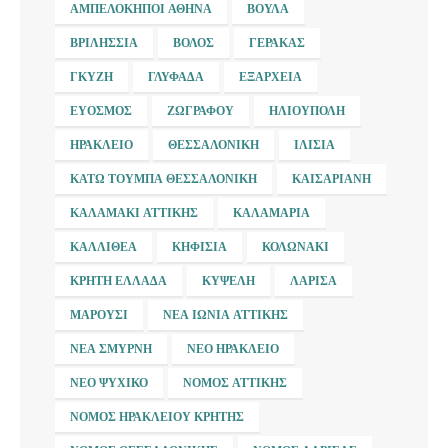
ΑΜΠΕΛΌΚΗΠΟΙ ΑΘΉΝΑ
ΒΟΎΛΑ
ΒΡΙΛΉΣΣΙΑ
ΒΌΛΟΣ
ΓΈΡΑΚΑΣ
ΓΚΎΖΗ
ΓΛΥΦΆΔΑ
ΕΞΆΡΧΕΙΑ
ΕΎΟΣΜΟΣ
ΖΩΓΡΆΦΟΥ
ΗΛΙΟΎΠΟΛΗ
ΗΡΆΚΛΕΙΟ
ΘΕΣΣΑΛΟΝΊΚΗ
ΙΛΊΣΙΑ
ΚΆΤΩ ΤΟΎΜΠΑ ΘΕΣΣΑΛΟΝΊΚΗ
ΚΑΙΣΑΡΙΑΝΉ
ΚΑΛΑΜΆΚΙ ΑΤΤΙΚΉΣ
ΚΑΛΑΜΑΡΙΆ
ΚΑΛΛΙΘΈΑ
ΚΗΦΙΣΙΆ
ΚΟΛΩΝΆΚΙ
ΚΡΉΤΗ ΕΛΛΆΔΑ
ΚΥΨΈΛΗ
ΛΆΡΙΣΑ
ΜΑΡΟΎΣΙ
ΝΈΑ ΙΩΝΊΑ ΑΤΤΙΚΉΣ
ΝΈΑ ΣΜΎΡΝΗ
ΝΈΟ ΗΡΆΚΛΕΙΟ
ΝΈΟ ΨΥΧΙΚΌ
ΝΟΜΌΣ ΑΤΤΙΚΉΣ
ΝΟΜΌΣ ΗΡΑΚΛΕΊΟΥ ΚΡΉΤΗΣ