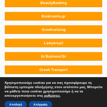
BeautyBooking
Bookrooms.gr
Greekcatalog
Lawyers4U
Gr Business Dir
Greek Transport
Χρησιμοποιούμε cookies για να σας προσφέρουμε τη
βέλτιστη εμπειρία πλοήγησης στον ιστότοπο μας. Μπορείτε
να μάθετε ποια cookies χρησιμοποιούμε ή να τα
απενεργοποιήσετε στις
ρυθμίσεις
.
Αρχική
BLOG
ΟΡΟΙ ΧΡΗΣΗΣ
Αποδοχή
Απόρριψη
© 2018-2026 Copyright by
Euro-Telecommerce IKE
.
All rights reserved.