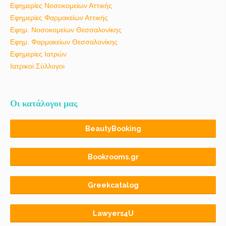
Εφημερίες Νοσοκομείων Αττικής
Εφημερίες Φαρμακείων Αττικής
Εφημ. Νοσοκομείων Θεσσαλονίκης
Εφημ. Φαρμακείων Θεσσαλονίκης
Εφημερίες Ιατρών
Ιατρικοί Σύλλογοι
Οι κατάλογοι μας
BeautyBooking
Bookrooms.gr
Greekcatalog
Lawyers4U