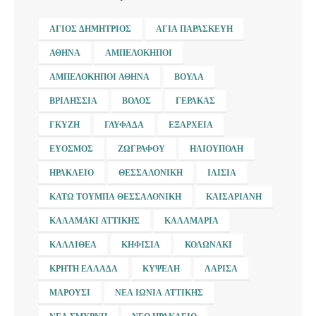
ΆΓΙΟΣ ΔΗΜΉΤΡΙΟΣ
ΑΓΊΑ ΠΑΡΑΣΚΕΥΉ
ΑΘΉΝΑ
ΑΜΠΕΛΌΚΗΠΟΙ
ΑΜΠΕΛΌΚΗΠΟΙ ΑΘΉΝΑ
ΒΟΎΛΑ
ΒΡΙΛΉΣΣΙΑ
ΒΌΛΟΣ
ΓΈΡΑΚΑΣ
ΓΚΎΖΗ
ΓΛΥΦΆΔΑ
ΕΞΆΡΧΕΙΑ
ΕΎΟΣΜΟΣ
ΖΩΓΡΆΦΟΥ
ΗΛΙΟΎΠΟΛΗ
ΗΡΆΚΛΕΙΟ
ΘΕΣΣΑΛΟΝΊΚΗ
ΙΛΊΣΙΑ
ΚΆΤΩ ΤΟΎΜΠΑ ΘΕΣΣΑΛΟΝΊΚΗ
ΚΑΙΣΑΡΙΑΝΉ
ΚΑΛΑΜΆΚΙ ΑΤΤΙΚΉΣ
ΚΑΛΑΜΑΡΙΆ
ΚΑΛΛΙΘΈΑ
ΚΗΦΙΣΙΆ
ΚΟΛΩΝΆΚΙ
ΚΡΉΤΗ ΕΛΛΆΔΑ
ΚΥΨΈΛΗ
ΛΆΡΙΣΑ
ΜΑΡΟΎΣΙ
ΝΈΑ ΙΩΝΊΑ ΑΤΤΙΚΉΣ