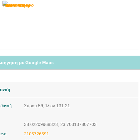
λοήγηση με Google Maps
θυνση
ύθυνσή
Σύρου 59, Ίλιον 131 21
38.02209968323, 23.703137807703
ωνο:
2105726591