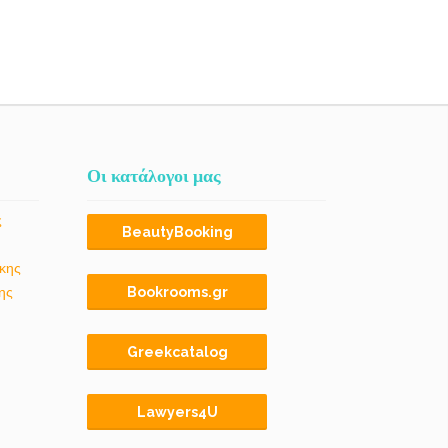
Οι κατάλογοι μας
ς
BeautyBooking
κης
ης
Bookrooms.gr
Greekcatalog
Lawyers4U