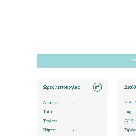
Π
Ώρες λειτουργίας
Διεύ
Δευτέρα
-
Η Διε
Τρίτη
-
μας:
Τετάρτη
-
GPS:
Πέμπτη
-
Τηλέφ