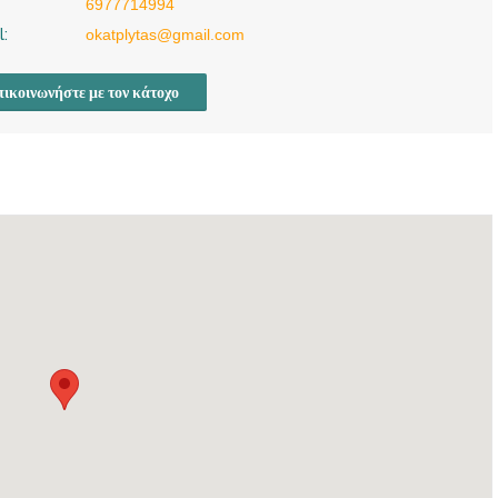
6977714994
l:
okatplytas@gmail.com
ικοινωνήστε με τον κάτοχο