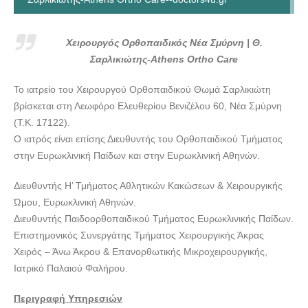
Χειρουργός Ορθοπαιδικός Νέα Σμύρνη-Θωμάς
Σαρλικιώτης-Athens Ortho Care--doctors4u.gr
Χειρουργός Ορθοπαιδικός Νέα Σμύρνη | Θ.
Σαρλικιώτης-Athens Ortho Care
Το ιατρείο του Χειρουργού Ορθοπαιδικού Θωμά Σαρλικιώτη
βρίσκεται στη Λεωφόρο Ελευθερίου Βενιζέλου 60, Νέα Σμύρνη
(Τ.Κ. 17122).
Ο ιατρός είναι επίσης Διευθυντής του Ορθοπαιδικού Τμήματος
στην Ευρωκλινική Παίδων και στην Ευρωκλινική Αθηνών.
Διευθυντής Η’ Τμήματος Αθλητικών Κακώσεων & Χειρουργικής
Ώμου, Ευρωκλινική Αθηνών.
Διευθυντής Παιδοορθοπαιδικού Τμήματος Ευρωκλινικής Παίδων.
Επιστημονικός Συνεργάτης Τμήματος Χειρουργικής Άκρας
Χειρός – Άνω Άκρου & Επανορθωτικής Μικροχειρουργικής,
Ιατρικό Παλαιού Φαλήρου.
Περιγραφή Υπηρεσιών