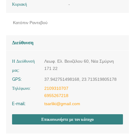
Κυριακή
-
Κατόπιν Ραντεβού
Διεύθυνση
Η Διεύθυνσή
Λεωφ. Ελ. Βενιζέλου 60, Νέα Σμύρνη
171 22
μας:
GPS:
37.942751498168, 23.713519805178
Τηλέφωνο:
2109310707
6955267218
E-mail:
tsarliki@gmail.com
Επικοινωνήστε με τον κάτοχο