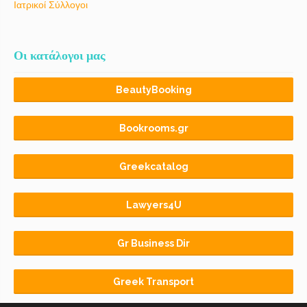
Ιατρικοί Σύλλογοι
Οι κατάλογοι μας
BeautyBooking
Bookrooms.gr
Greekcatalog
Lawyers4U
Gr Business Dir
Greek Transport