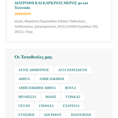
ΔΙΑΤΡΟΦΗ ΚΑΙ ΚΑΡΚΙΝΟΣ ΜΕΡΟΣ 4ο και
Τελευταίο
18/02/2019
Ιατρός Μαριάννα Σταματιάδου Ειδικός Παθολόγος,
Λιπιδιολόγος, Διατροφολόγος 2610-224858 Κορίνθου 293,
26221, Πάτρ
Οι Τοποθεσίες μας
ΆΓΙΟΣ ΔΗΜΉΤΡΙΟΣ
ΑΓΊΑ ΠΑΡΑΣΚΕΥΉ
ΑΘΉΝΑ
ΑΜΠΕΛΌΚΗΠΟΙ
ΑΜΠΕΛΌΚΗΠΟΙ ΑΘΉΝΑ
ΒΟΎΛΑ
ΒΡΙΛΉΣΣΙΑ
ΒΌΛΟΣ
ΓΈΡΑΚΑΣ
ΓΚΎΖΗ
ΓΛΥΦΆΔΑ
ΕΞΆΡΧΕΙΑ
ΕΎΟΣΜΟΣ
ΖΩΓΡΆΦΟΥ
ΗΛΙΟΎΠΟΛΗ