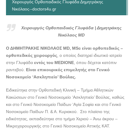
Χειρουργός Ορθοπαιδικός Γλυφάδα Δημητράκης
Νικόλαος--doctors4u.gr
Χειρουργός Ορθοπαιδικός Γλυφάδα Δημητράκης
Νικόλαος--doctors4u.gr
Χειρουργός Ορθοπαιδικός Γλυφάδα | Δημητράκης
Χειρουργός Ορθοπαιδικός Γλυφάδα Δημητράκης
Νικόλαος MD
Νικόλαος--doctors4u.gr
Ο ΔΗΜΗΤΡΑΚΗΣ ΝΙΚΟΛΑΟΣ MD, MSc είναι ορθοπεδικός –
ορθοπεδικός χειρουργός
, ο οποίος διατηρεί ιδιωτικό ιατρείο
στην Γλυφάδα
εντός του MEDIONE
, όπου δέχεται κατόπιν
ραντεβού.
Είναι επικουρικός επιμελητής στο Γενικό
Νοσοκομείο ‘Ασκληπιείο’ Βούλας.
Ειδικεύτηκε στην Ορθοπεδική Κλινική – Τμήμα Αθλητικών
Κακώσεων στο Γενικό Νοσοκομείο ‘Ασκληπιείο’ Βούλας, καθώς
και στο Γενικό Νοσοκομείο Παίδων ‘Αγία Σοφία και στο Γενικό
Νοσοκομείο Παίδων Π. & Α. Κυριακού. Στο πλαίσιο της
ειδικότητας, εκπαιδεύτηκε στο τμήμα Χεριού – Άνω άκρου –
Μικροχειρουργικής στο Γενικό Νοσοκομείο Αττικής ΚΑΤ.