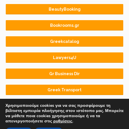
BeautyBooking
Bookrooms.gr
Greekcatalog
Lawyers4U
Gr Business Dir
Greek Transport
Χρησιμοποιούμε cookies για να σας προσφέρουμε τη
βέλτιστη εμπειρία πλοήγησης στον ιστότοπο μας. Μπορείτε
να μάθετε ποια cookies χρησιμοποιούμε ή να τα
απενεργοποιήσετε στις
ρυθμίσεις
.
Αρχική
BLOG
ΟΡΟΙ ΧΡΗΣΗΣ