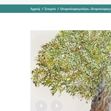
,
Αρχική
/
Στοιχεία
/
Ωτορινολαρυγγολόγοι
Ωτορινολαρυγγ