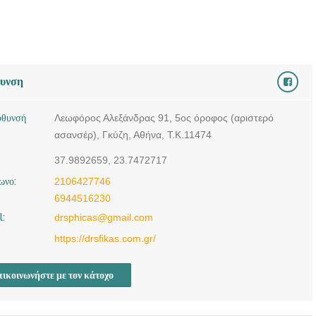
θυνση
ύθυνσή
Λεωφόρος Αλεξάνδρας 91, 5ος όροφος (αριστερό
ασανσέρ), Γκύζη, Αθήνα, Τ.Κ.11474
37.9892659, 23.7472717
ωνο:
2106427746
6944516230
l:
drsphicas@gmail.com
https://drsfikas.com.gr/
ικοινωνήστε με τον κάτοχο