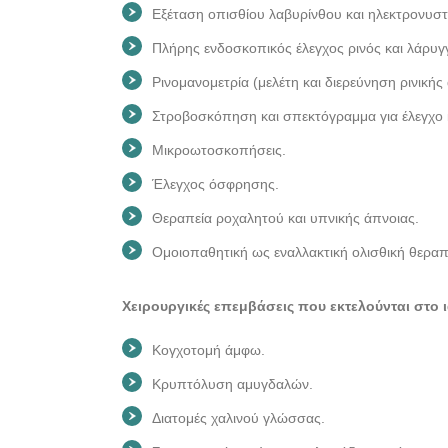
Εξέταση οπισθίου λαβυρίνθου και ηλεκτρονυστα
Πλήρης ενδοσκοπικός έλεγχος ρινός και λάρυγ
Ρινομανομετρία (μελέτη και διερεύνηση ρινικής
Στροβοσκόπηση και σπεκτόγραμμα για έλεγχο 
Μικροωτοσκοπήσεις.
Έλεγχος όσφρησης.
Θεραπεία ροχαλητού και υπνικής άπνοιας.
Ομοιοπαθητική ως εναλλακτική ολισθική θεραπεί
Χειρουργικές επεμβάσεις που εκτελούνται στο ι
Κογχοτομή άμφω.
Κρυπτόλυση αμυγδαλών.
Διατομές χαλινού γλώσσας.