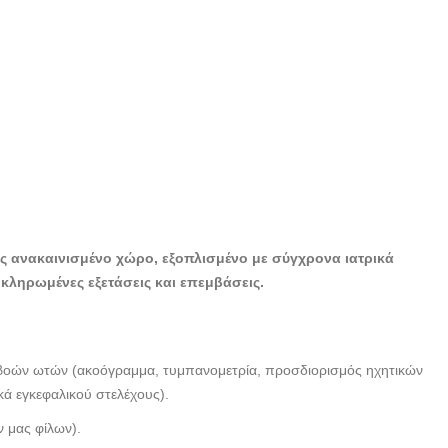
ΣΦΗΚΑΣ ΔΗΜΗΤΡΙΟΣ -
-- doctors4u.gr
ρες ανακαινισμένο χώρο, εξοπλισμένο με σύγχρονα ιατρικά
κληρωμένες εξετάσεις και επεμβάσεις.
μβοών ωτών (ακοόγραμμα, τυμπανομετρία, προσδιορισμός ηχητικών
ά εγκεφαλικού στελέχους).
ν μας φίλων).