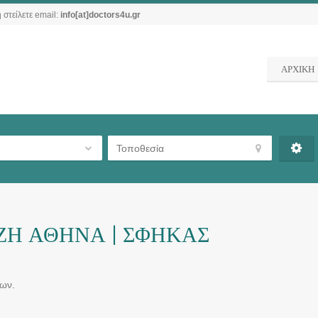
 στείλετε email:
info[at]doctors4u.gr
ΑΡΧΙΚΗ
ΖΗ ΑΘΗΝΑ | ΣΦΗΚΑΣ
ων.