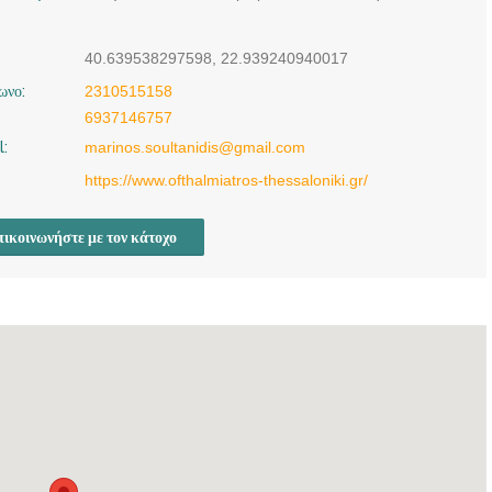
ΘΕΣΣΑΛΟΝΙΚΗ |
ΣΟΥΛΤΑΝΙΔΗΣ
40.639538297598, 22.939240940017
ΜΑΡΙΝΟΣ ---
ωνο:
2310515158
doctors4u.gr
6937146757
l:
marinos.soultanidis@gmail.com
https://www.ofthalmiatros-thessaloniki.gr/
ικοινωνήστε με τον κάτοχο