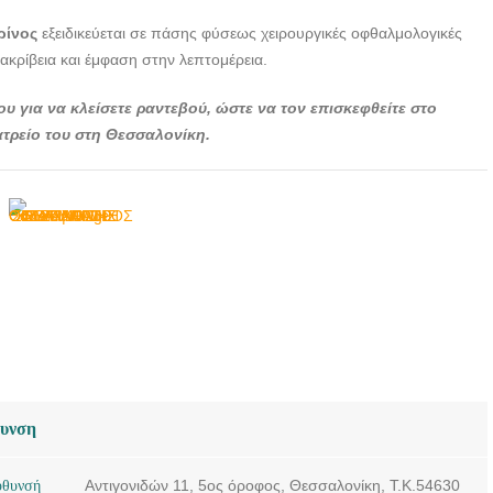
ΘΕΣΣΑΛΟΝΙΚΗ |
ρίνος
εξειδικεύεται σε πάσης φύσεως χειρουργικές οφθαλμολογικές
ΣΟΥΛΤΑΝΙΔΗΣ
 ακρίβεια και έμφαση στην λεπτομέρεια.
ΜΑΡΙΝΟΣ ---
doctors4u.gr
ου για να κλείσετε ραντεβού, ώστε να τον επισκεφθείτε στο
ΧΕΙΡΟΥΡΓΟΣ
τρείο του στη Θεσσαλονίκη.
ΟΦΘΑΛΜΙΑΤΡΟΣ
ΘΕΣΣΑΛΟΝΙΚΗ |
ΣΟΥΛΤΑΝΙΔΗΣ
ΜΑΡΙΝΟΣ ---
doctors4u.gr
ΧΕΙΡΟΥΡΓΟΣ
ΟΦΘΑΛΜΙΑΤΡΟΣ
ΘΕΣΣΑΛΟΝΙΚΗ |
ΣΟΥΛΤΑΝΙΔΗΣ
ΜΑΡΙΝΟΣ ---
doctors4u.gr
θυνση
ΧΕΙΡΟΥΡΓΟΣ
ΟΦΘΑΛΜΙΑΤΡΟΣ
ύθυνσή
Αντιγονιδών 11, 5ος όροφος, Θεσσαλονίκη, Τ.Κ.54630