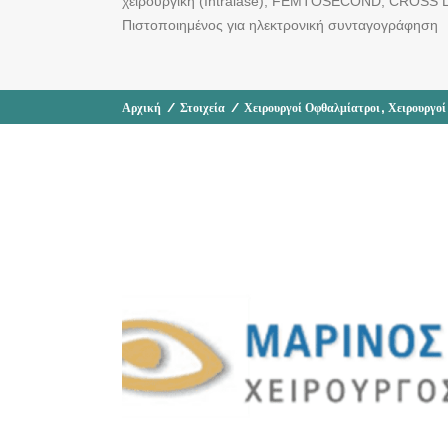
χειρουργική (Intralase), FEMTOSECOND, CROSS L
Πιστοποιημένος για ηλεκτρονική συνταγογράφηση
,
Αρχική
/
Στοιχεία
/
Χειρουργοί Οφθαλμίατροι
Χειρουργοί