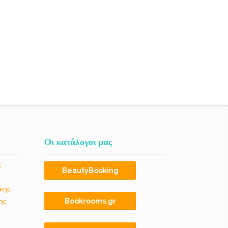
Οι κατάλογοι μας
ς
BeautyBooking
κης
ης
Bookrooms.gr