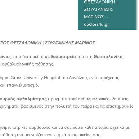
ΘΕΣΣΑΛΟΝΙΚΗ |
ΣΟΥΛΤΑΝΙΔΗΣ
ΜΑΡΙΝΟΣ ---
doctors4u.gr
ΧΕΙΡΟΥΡΓΟΣ
ΟΦΘΑΛΜΙΑΤΡΟΣ
ΡΟΣ ΘΕΣΣΑΛΟΝΙΚΗ | ΣΟΥΛΤΑΝΙΔΗΣ ΜΑΡΙΝΟΣ
ΘΕΣΣΑΛΟΝΙΚΗ |
ΣΟΥΛΤΑΝΙΔΗΣ
ρίνος
, που διατηρεί το
οφθαλμιατρείο
του στη
Θεσσαλονίκη
,
ΜΑΡΙΝΟΣ ---
ους οφθαλμολογικής πάθησης.
doctors4u.gr
hipps Gross University Hospital του Λονδίνου, ενώ παρέχει τις
ΧΕΙΡΟΥΡΓΟΣ
και επαγγελματισμό.
ΟΦΘΑΛΜΙΑΤΡΟΣ
ΘΕΣΣΑΛΟΝΙΚΗ |
ρουργός οφθαλμίατρος
πραγματοποιεί οφθαλμολογικές εξετάσεις,
ΣΟΥΛΤΑΝΙΔΗΣ
χανήματα, βασισμένος στην πολυετή του πείρα και τις επιστημονικές
ΜΑΡΙΝΟΣ ---
doctors4u.gr
σιμες ιατρικές συμβουλές και να σας λύσει κάθε απορία σχετικά με
ΧΕΙΡΟΥΡΓΟΣ
άθηση αντιμετωπίζετε εσείς ή κάποιος οικείος σας.
ΟΦΘΑΛΜΙΑΤΡΟΣ