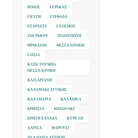
ΒΌΛΟΣ
ΓΈΡΑΚΑΣ
ΓΚΎΖΗ
ΓΛΥΦΆΔΑ
ΕΞΆΡΧΕΙΑ
ΕΎΟΣΜΟΣ
ΖΩΓΡΆΦΟΥ
ΗΛΙΟΎΠΟΛΗ
ΗΡΆΚΛΕΙΟ
ΘΕΣΣΑΛΟΝΊΚΗ
ΙΛΊΣΙΑ
ΚΆΤΩ ΤΟΎΜΠΑ
ΘΕΣΣΑΛΟΝΊΚΗ
ΚΑΙΣΑΡΙΑΝΉ
ΚΑΛΑΜΆΚΙ ΑΤΤΙΚΉΣ
ΚΑΛΑΜΑΡΙΆ
ΚΑΛΛΙΘΈΑ
ΚΗΦΙΣΙΆ
ΚΟΛΩΝΆΚΙ
ΚΡΉΤΗ ΕΛΛΆΔΑ
ΚΥΨΈΛΗ
ΛΆΡΙΣΑ
ΜΑΡΟΎΣΙ
ΝΈΑ ΙΩΝΊΑ ΑΤΤΙΚΉΣ