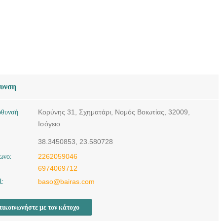
θυνση
ύθυνσή
Κορύνης 31, Σχηματάρι, Νομός Βοιωτίας, 32009,
Ισόγειο
38.3450853, 23.580728
ωνο:
2262059046
6974069712
l:
baso@bairas.com
ικοινωνήστε με τον κάτοχο