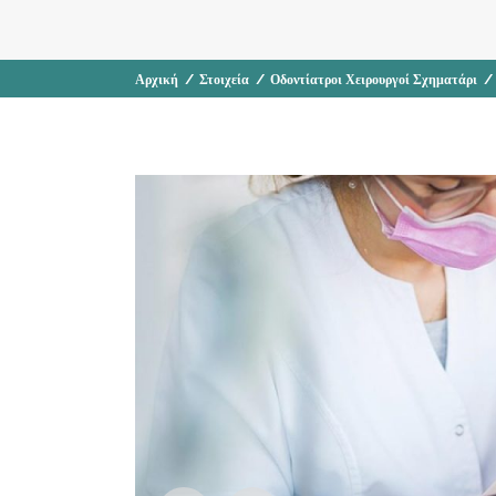
Αρχική
/
Στοιχεία
/
Οδοντίατροι Χειρουργοί Σχηματάρι
/