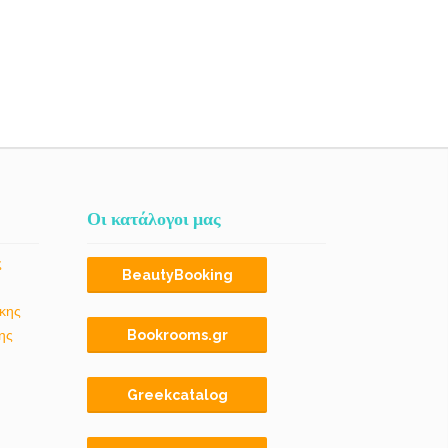
Οι κατάλογοι μας
ς
BeautyBooking
κης
ης
Bookrooms.gr
Greekcatalog