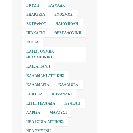
ΓΚΎΖΗ
ΓΛΥΦΆΔΑ
ΕΞΆΡΧΕΙΑ
ΕΎΟΣΜΟΣ
ΖΩΓΡΆΦΟΥ
ΗΛΙΟΎΠΟΛΗ
ΗΡΆΚΛΕΙΟ
ΘΕΣΣΑΛΟΝΊΚΗ
ΙΛΊΣΙΑ
ΚΆΤΩ ΤΟΎΜΠΑ
ΘΕΣΣΑΛΟΝΊΚΗ
ΚΑΙΣΑΡΙΑΝΉ
ΚΑΛΑΜΆΚΙ ΑΤΤΙΚΉΣ
ΚΑΛΑΜΑΡΙΆ
ΚΑΛΛΙΘΈΑ
ΚΗΦΙΣΙΆ
ΚΟΛΩΝΆΚΙ
ΚΡΉΤΗ ΕΛΛΆΔΑ
ΚΥΨΈΛΗ
ΛΆΡΙΣΑ
ΜΑΡΟΎΣΙ
ΝΈΑ ΙΩΝΊΑ ΑΤΤΙΚΉΣ
ΝΈΑ ΣΜΎΡΝΗ