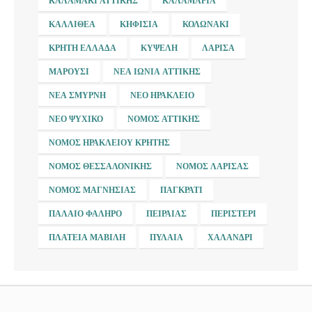
ΚΑΛΑΜΆΚΙ ΑΤΤΙΚΉΣ
ΚΑΛΑΜΑΡΙΆ
ΚΑΛΛΙΘΈΑ
ΚΗΦΙΣΙΆ
ΚΟΛΩΝΆΚΙ
ΚΡΉΤΗ ΕΛΛΆΔΑ
ΚΥΨΈΛΗ
ΛΆΡΙΣΑ
ΜΑΡΟΎΣΙ
ΝΈΑ ΙΩΝΊΑ ΑΤΤΙΚΉΣ
ΝΈΑ ΣΜΎΡΝΗ
ΝΈΟ ΗΡΆΚΛΕΙΟ
ΝΈΟ ΨΥΧΙΚΌ
ΝΟΜΌΣ ΑΤΤΙΚΉΣ
ΝΟΜΌΣ ΗΡΑΚΛΕΊΟΥ ΚΡΉΤΗΣ
ΝΟΜΌΣ ΘΕΣΣΑΛΟΝΊΚΗΣ
ΝΟΜΌΣ ΛΆΡΙΣΑΣ
ΝΟΜΌΣ ΜΑΓΝΗΣΊΑΣ
ΠΑΓΚΡΆΤΙ
ΠΑΛΑΙΌ ΦΆΛΗΡΟ
ΠΕΙΡΑΙΆΣ
ΠΕΡΙΣΤΈΡΙ
ΠΛΑΤΕΊΑ ΜΑΒΊΛΗ
ΠΥΛΑΊΑ
ΧΑΛΆΝΔΡΙ