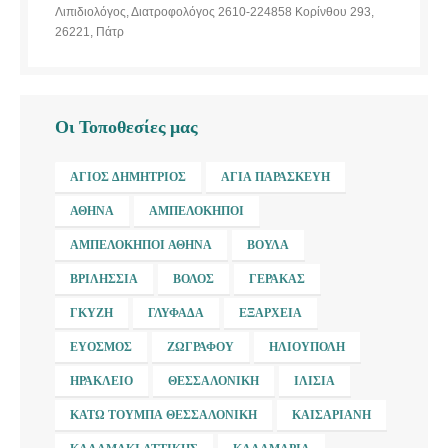
Λιπιδιολόγος, Διατροφολόγος 2610-224858 Κορίνθου 293,
26221, Πάτρ
Οι Τοποθεσίες μας
ΆΓΙΟΣ ΔΗΜΉΤΡΙΟΣ
ΑΓΊΑ ΠΑΡΑΣΚΕΥΉ
ΑΘΉΝΑ
ΑΜΠΕΛΌΚΗΠΟΙ
ΑΜΠΕΛΌΚΗΠΟΙ ΑΘΉΝΑ
ΒΟΎΛΑ
ΒΡΙΛΉΣΣΙΑ
ΒΌΛΟΣ
ΓΈΡΑΚΑΣ
ΓΚΎΖΗ
ΓΛΥΦΆΔΑ
ΕΞΆΡΧΕΙΑ
ΕΎΟΣΜΟΣ
ΖΩΓΡΆΦΟΥ
ΗΛΙΟΎΠΟΛΗ
ΗΡΆΚΛΕΙΟ
ΘΕΣΣΑΛΟΝΊΚΗ
ΙΛΊΣΙΑ
ΚΆΤΩ ΤΟΎΜΠΑ ΘΕΣΣΑΛΟΝΊΚΗ
ΚΑΙΣΑΡΙΑΝΉ