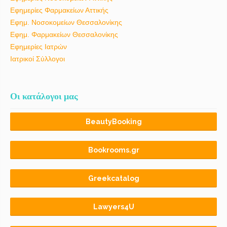
Εφημερίες Φαρμακείων Αττικής
Εφημ. Νοσοκομείων Θεσσαλονίκης
Εφημ. Φαρμακείων Θεσσαλονίκης
Εφημερίες Ιατρών
Ιατρικοί Σύλλογοι
Οι κατάλογοι μας
BeautyBooking
Bookrooms.gr
Greekcatalog
Lawyers4U