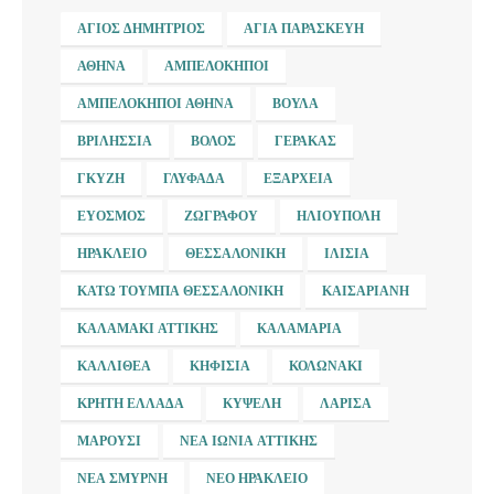
ΆΓΙΟΣ ΔΗΜΉΤΡΙΟΣ
ΑΓΊΑ ΠΑΡΑΣΚΕΥΉ
ΑΘΉΝΑ
ΑΜΠΕΛΌΚΗΠΟΙ
ΑΜΠΕΛΌΚΗΠΟΙ ΑΘΉΝΑ
ΒΟΎΛΑ
ΒΡΙΛΉΣΣΙΑ
ΒΌΛΟΣ
ΓΈΡΑΚΑΣ
ΓΚΎΖΗ
ΓΛΥΦΆΔΑ
ΕΞΆΡΧΕΙΑ
ΕΎΟΣΜΟΣ
ΖΩΓΡΆΦΟΥ
ΗΛΙΟΎΠΟΛΗ
ΗΡΆΚΛΕΙΟ
ΘΕΣΣΑΛΟΝΊΚΗ
ΙΛΊΣΙΑ
ΚΆΤΩ ΤΟΎΜΠΑ ΘΕΣΣΑΛΟΝΊΚΗ
ΚΑΙΣΑΡΙΑΝΉ
ΚΑΛΑΜΆΚΙ ΑΤΤΙΚΉΣ
ΚΑΛΑΜΑΡΙΆ
ΚΑΛΛΙΘΈΑ
ΚΗΦΙΣΙΆ
ΚΟΛΩΝΆΚΙ
ΚΡΉΤΗ ΕΛΛΆΔΑ
ΚΥΨΈΛΗ
ΛΆΡΙΣΑ
ΜΑΡΟΎΣΙ
ΝΈΑ ΙΩΝΊΑ ΑΤΤΙΚΉΣ
ΝΈΑ ΣΜΎΡΝΗ
ΝΈΟ ΗΡΆΚΛΕΙΟ