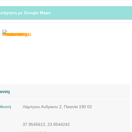
ΧΕΙΡΟΥΡΓΟΣ
λοήγηση με Google Maps
ΟΔΟΝΤΙΑΤΡΟΣ
ΠΑΙΑΝΙΑ | ΜΠΑΡΔΗΣ
ΔΗΜΗΤΡΙΟΣ---
doctors4u.gr
θυνση
ύθυνσή
Λάμπρου Ανδρικου 2, Παιανία 190 02
37.9545613, 23.8544242