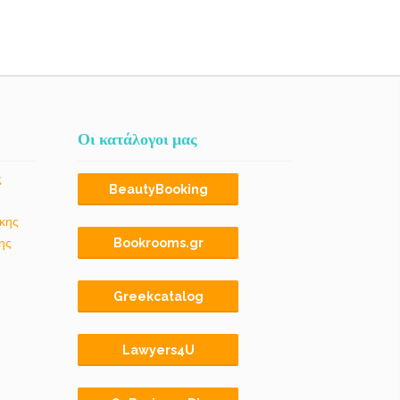
Οι κατάλογοι μας
ς
BeautyBooking
κης
ης
Bookrooms.gr
Greekcatalog
Lawyers4U