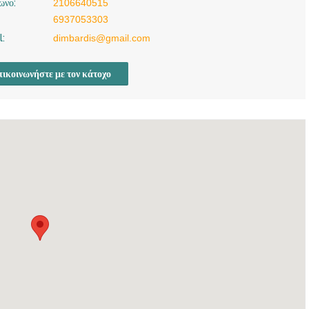
ωνο:
2106640515
6937053303
l:
dimbardis@gmail.com
ικοινωνήστε με τον κάτοχο