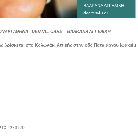
ΒΑΛΚΑΝΑ ΑΓΓΕΛΙΚΗ -
doctors4u.gr
ΧΕΙΡΟΥΡΓΟΣ
ΟΔΟΝΤΙΑΤΡΟΣ
ΝΑΚΙ ΑΘΗΝΑ | DENTAL CARE – ΒΑΛΚΑΝΑ ΑΓΓΕΛΙΚΗ
ΚΟΛΩΝΑΚΙ ΑΘΗΝΑ |
DENTAL CARE -
κής βρίσκεται στο Κολωνάκι Αττικής στην οδό Πατριάρχου Ιωακείμ
ΒΑΛΚΑΝΑ ΑΓΓΕΛΙΚΗ -
doctors4u.gr
 210 4283970.