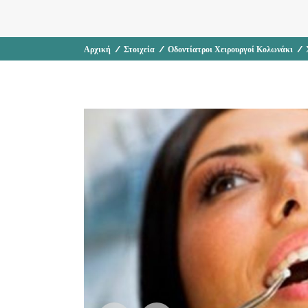
Αρχική
/
Στοιχεία
/
Οδοντίατροι Χειρουργοί Κολωνάκι
/