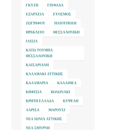
ΓΚΎΖΗ
ΓΛΥΦΆΔΑ
ΕΞΆΡΧΕΙΑ
ΕΎΟΣΜΟΣ
ΖΩΓΡΆΦΟΥ
ΗΛΙΟΎΠΟΛΗ
ΗΡΆΚΛΕΙΟ
ΘΕΣΣΑΛΟΝΊΚΗ
ΙΛΊΣΙΑ
ΚΆΤΩ ΤΟΎΜΠΑ
ΘΕΣΣΑΛΟΝΊΚΗ
ΚΑΙΣΑΡΙΑΝΉ
ΚΑΛΑΜΆΚΙ ΑΤΤΙΚΉΣ
ΚΑΛΑΜΑΡΙΆ
ΚΑΛΛΙΘΈΑ
ΚΗΦΙΣΙΆ
ΚΟΛΩΝΆΚΙ
ΚΡΉΤΗ ΕΛΛΆΔΑ
ΚΥΨΈΛΗ
ΛΆΡΙΣΑ
ΜΑΡΟΎΣΙ
ΝΈΑ ΙΩΝΊΑ ΑΤΤΙΚΉΣ
ΝΈΑ ΣΜΎΡΝΗ