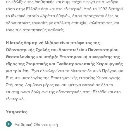
τις εξελίξεις της Αισθητικής και συμμετέχει ενεργά σε συνέδρια
ΛΑΜΠΡΙΝΗ - doctors4u.gr
τόσο στην Ελλάδα όσο και στο εξωτερικό. Από το 1992 διατηρεί
το ιδιωτικό ιατρείο «Δρέττα Αθηνά», όπου παρέχονται όλες οι
ΧΕΙΡΟΥΡΓΟΣ ΟΔΟΝΤΙΑΤΡΟΣ-ΕΜΦΥΤΕΥΜΑΤΟΛΟΓΟΣ
οδοντιατρικές εργασίες με απόλυτη επιτυχία, καλύπτοντας και
ΚΟΛΩΝΑΚΙ ΑΘΗΝΑ | ΔΡΕΤΤΑ ΑΘΗΝΑ - ΜΙΖΑΡΑ
τους πιο απαιτητικούς ασθενείς.
ΛΑΜΠΡΙΝΗ - doctors4u.gr
ΧΕΙΡΟΥΡΓΟΣ ΟΔΟΝΤΙΑΤΡΟΣ-ΕΜΦΥΤΕΥΜΑΤΟΛΟΓΟΣ
Η Ιατρός Λαμπρινή Μιζάρα είναι απόφοιτος της
ΚΟΛΩΝΑΚΙ ΑΘΗΝΑ | ΔΡΕΤΤΑ ΑΘΗΝΑ - ΜΙΖΑΡΑ
Οδοντιατρικής Σχολής του Αριστοτελείου Πανεπιστημίου
ΛΑΜΠΡΙΝΗ - doctors4u.gr
Θεσσαλονίκης και υπήρξε Επιστημονική συνεργάτης της
ΧΕΙΡΟΥΡΓΟΣ ΟΔΟΝΤΙΑΤΡΟΣ-ΕΜΦΥΤΕΥΜΑΤΟΛΟΓΟΣ
έδρας της Στοματικής και Γναθοπροσωπικής Χειρουργικής
ΚΟΛΩΝΑΚΙ ΑΘΗΝΑ | ΔΡΕΤΤΑ ΑΘΗΝΑ - ΜΙΖΑΡΑ
για τρία έτη.
Έχει ολοκληρώσει το Μετεκπαιδευτικό Πρόγραμμα
ΛΑΜΠΡΙΝΗ - doctors4u.gr
Εμφυτευματολογίας της Επιστημονικής εταιρείας Χειρουργικής
Στόματος. Λαμβάνει μέρος και συμμέτεχει ενεργά σε όλα τα
ΧΕΙΡΟΥΡΓΟΣ ΟΔΟΝΤΙΑΤΡΟΣ-ΕΜΦΥΤΕΥΜΑΤΟΛΟΓΟΣ
επιστημονικά δρώμενα της οδοντιατρικής στην Ελλάδα και στο
ΚΟΛΩΝΑΚΙ ΑΘΗΝΑ | ΔΡΕΤΤΑ ΑΘΗΝΑ - ΜΙΖΑΡΑ
εξωτερικό.
ΛΑΜΠΡΙΝΗ - doctors4u.gr
ΧΕΙΡΟΥΡΓΟΣ ΟΔΟΝΤΙΑΤΡΟΣ-ΕΜΦΥΤΕΥΜΑΤΟΛΟΓΟΣ
Υπηρεσίες:
ΚΟΛΩΝΑΚΙ ΑΘΗΝΑ | ΔΡΕΤΤΑ ΑΘΗΝΑ - ΜΙΖΑΡΑ
ΛΑΜΠΡΙΝΗ - doctors4u.gr
Αισθητική Οδοντιατρική