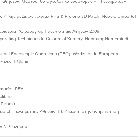
ι Παθήσεων Μαστού, 6ο Ογκολογικό νοσοκομείο «Γ. Γεννηματάς»,
της Κήλης με Διπλό πλέγμα PHS & Prolene 3D Patch, Νοσοκ. UmbertoI
ριατρική Χειρουργική, Πανεπιστήμιο Αθηνών 2006
Operating Techniques In Colorectal Surgery. Hamburg-Norderstedt
sanal Endoscopic Operations (TEO), Workshop in European
κάλεν, Ελβετία.
κομείου ΡΕΑ
litan»
 Πειραιά
ο «Γ. Γεννηματάς» Αθηνών. Εξειδίκευση στην αντιμετώπιση
n» Ν. Φαλήρου