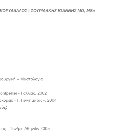
ΧΕΙΡΟΥΡΓΟΣ
ΜΑΣΤΟΛΟΓΟΣ
ΚΟΡΥΔΑΛΛΟΣ | ΖΟΥΡΙΔΑΚΗΣ ΙΩΑΝΝΗΣ MD, MSc
ΚΟΡΥΔΑΛΛΟΣ |
ΖΟΥΡΙΔΑΚΗΣ
ΙΩΑΝΝΗΣ---
doctors4u.gr
ΧΕΙΡΟΥΡΓΟΣ
ΜΑΣΤΟΛΟΓΟΣ
ΚΟΡΥΔΑΛΛΟΣ |
ΖΟΥΡΙΔΑΚΗΣ
ΙΩΑΝΝΗΣ---
ρουργική – Μαστολογία
doctors4u.gr
ntpellier» Γαλλίας, 2002
κομείο «Γ. Γεννηματάς», 2004
ούς:
ας : Παν/μιο Αθηνών 2005