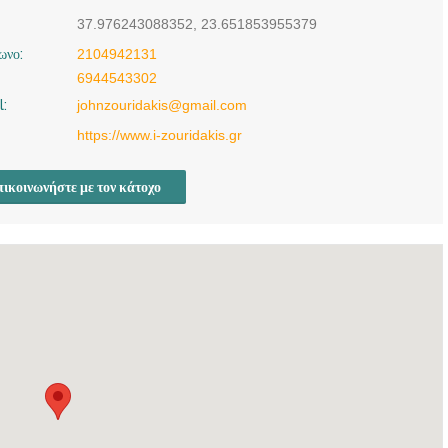
37.976243088352, 23.651853955379
ωνο:
2104942131
6944543302
l:
johnzouridakis@gmail.com
https://www.i-zouridakis.gr
ικοινωνήστε με τον κάτοχο