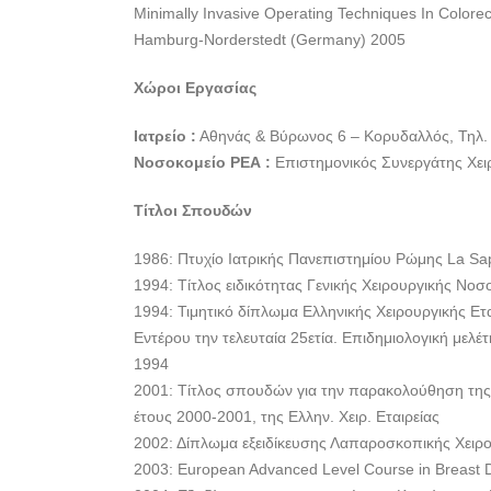
Minimally Invasive Operating Techniques In Colorec
Hamburg-Norderstedt (Germany) 2005
Χώροι Εργασίας
Ιατρείο :
Αθηνάς & Βύρωνος 6 – Κορυδαλλός, Τηλ. 2
Νοσοκομείο ΡΕΑ :
Επιστημονικός Συνεργάτης Χειρ
Τίτλοι Σπουδών
1986: Πτυχίο Ιατρικής Πανεπιστημίου Ρώμης La Sa
1994: Τίτλος ειδικότητας Γενικής Χειρουργικής Νο
1994: Τιμητικό δίπλωμα Ελληνικής Χειρουργικής Ετ
Εντέρου την τελευταία 25ετία. Επιδημιολογική μελέτ
1994
2001: Τίτλος σπουδών για την παρακολούθηση της 
έτους 2000-2001, της Ελλην. Χειρ. Εταιρείας
2002: Δίπλωμα εξειδίκευσης Λαπαροσκοπικής Χειρου
2003: European Advanced Level Course in Breast