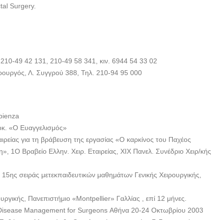
tal Surgery.
10-49 42 131, 210-49 58 341, κιν. 6944 54 33 02
ουργός, Λ. Συγγρού 388, Τηλ. 210-94 95 000
pienza
σοκ. «Ο Ευαγγελισμός»
αιρείας για τη βράβευση της εργασίας «Ο καρκίνος του Παχέος
η», 1Ο Βραβείο Ελλην. Χειρ. Εταιρείας, ΧΙΧ Πανελ. Συνέδριο Χειρ/κής
15ης σειράς μετεκπαιδευτικών μαθημάτων Γενικής Χειρουργικής,
ργικής, Πανεπιστήμιο «Montpellier» Γαλλίας , επί 12 μήνες.
 Disease Management for Surgeons Αθήνα 20-24 Οκτωβρίου 2003