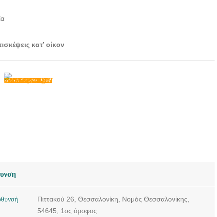
ΠΑΠΑΙΩΑΝΝΟΥ
ία
ΧΡΗΣΤΟΣ -
doctors4u.gr
ισκέψεις κατ’ οίκον
ΟΥΡΟΛΟΓΟΣ-
ΑΝΔΡΟΛΟΓΟΣ
ΘΕΣΣΑΛΟΝΙΚΗ |
ΠΑΠΑΙΩΑΝΝΟΥ
ΧΡΗΣΤΟΣ -
doctors4u.gr
ΟΥΡΟΛΟΓΟΣ-
ΑΝΔΡΟΛΟΓΟΣ
ΘΕΣΣΑΛΟΝΙΚΗ |
ΠΑΠΑΙΩΑΝΝΟΥ
ΧΡΗΣΤΟΣ -
θυνση
doctors4u.gr
ΟΥΡΟΛΟΓΟΣ-
ύθυνσή
Πιττακού 26, Θεσσαλονίκη, Νομός Θεσσαλονίκης,
ΑΝΔΡΟΛΟΓΟΣ
54645, 1ος όροφος