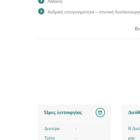
Λιθίαση
Ανδρική υπογονιμότητα – στυτική δυσλειτουργ
Επ
Ώρες λειτουργίας
Διεύ
Δευτέρα
-
Η Διε
Τρίτη
-
μας: