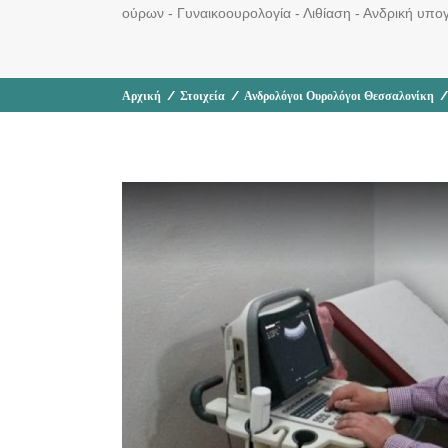
ούρων - Γυναικοουρολογία - Λιθίαση - Ανδρική υπογ
Αρχική
/
Στοιχεία
/
Ανδρολόγοι Ουρολόγοι Θεσσαλονίκη
/