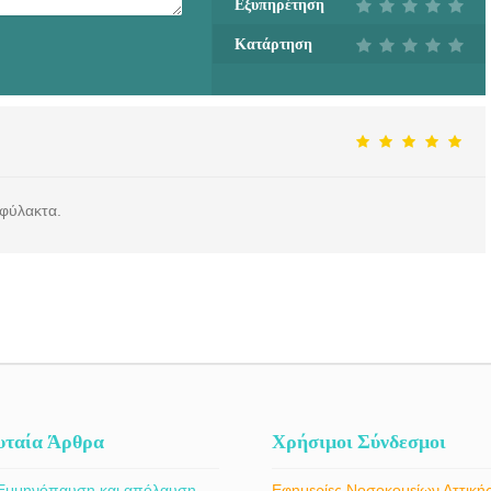
Εξυπηρέτηση
Κατάρτηση
ιφύλακτα.
υταία Άρθρα
Χρήσιμοι Σύνδεσμοι
Εμμηνόπαυση και απόλαυση
Εφημερίες Νοσοκομείων Αττική