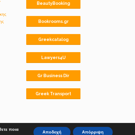
BeautyBooking
κης
ης
Bookrooms.gr
Greekcatalog
Lawyers4U
Gr Business Dir
Greek Transport
θετε ποια
Αποδοχή
Απόρριψη
Αρχική
BLOG
ΟΡΟΙ ΧΡΗΣΗΣ