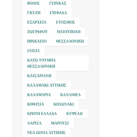
ΒΌΛΟΣ
ΓΈΡΑΚΑΣ
ΓΚΎΖΗ
ΓΛΥΦΆΔΑ
ΕΞΆΡΧΕΙΑ
ΕΎΟΣΜΟΣ
ΖΩΓΡΆΦΟΥ
ΗΛΙΟΎΠΟΛΗ
ΗΡΆΚΛΕΙΟ
ΘΕΣΣΑΛΟΝΊΚΗ
ΙΛΊΣΙΑ
ΚΆΤΩ ΤΟΎΜΠΑ
ΘΕΣΣΑΛΟΝΊΚΗ
ΚΑΙΣΑΡΙΑΝΉ
ΚΑΛΑΜΆΚΙ ΑΤΤΙΚΉΣ
ΚΑΛΑΜΑΡΙΆ
ΚΑΛΛΙΘΈΑ
ΚΗΦΙΣΙΆ
ΚΟΛΩΝΆΚΙ
ΚΡΉΤΗ ΕΛΛΆΔΑ
ΚΥΨΈΛΗ
ΛΆΡΙΣΑ
ΜΑΡΟΎΣΙ
ΝΈΑ ΙΩΝΊΑ ΑΤΤΙΚΉΣ