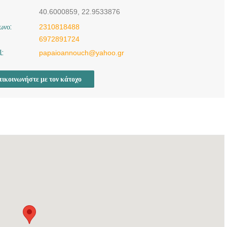
ΘΕΣΣΑΛΟΝΙΚΗ |
40.6000859, 22.9533876
ΠΑΠΑΙΩΑΝΝΟΥ
ΧΡΗΣΤΟΣ -
ωνο:
2310818488
doctors4u.gr
6972891724
l:
papaioannouch@yahoo.gr
ικοινωνήστε με τον κάτοχο