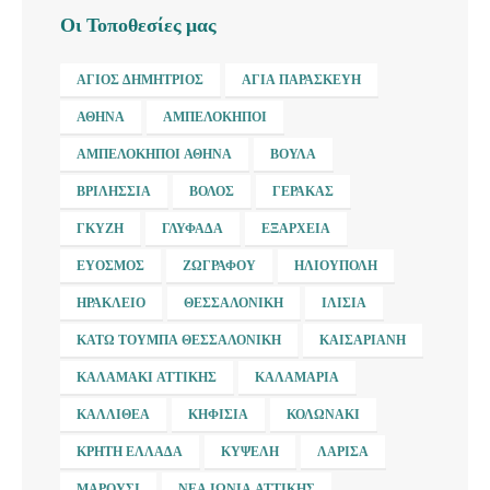
Οι Τοποθεσίες μας
ΆΓΙΟΣ ΔΗΜΉΤΡΙΟΣ
ΑΓΊΑ ΠΑΡΑΣΚΕΥΉ
ΑΘΉΝΑ
ΑΜΠΕΛΌΚΗΠΟΙ
ΑΜΠΕΛΌΚΗΠΟΙ ΑΘΉΝΑ
ΒΟΎΛΑ
ΒΡΙΛΉΣΣΙΑ
ΒΌΛΟΣ
ΓΈΡΑΚΑΣ
ΓΚΎΖΗ
ΓΛΥΦΆΔΑ
ΕΞΆΡΧΕΙΑ
ΕΎΟΣΜΟΣ
ΖΩΓΡΆΦΟΥ
ΗΛΙΟΎΠΟΛΗ
ΗΡΆΚΛΕΙΟ
ΘΕΣΣΑΛΟΝΊΚΗ
ΙΛΊΣΙΑ
ΚΆΤΩ ΤΟΎΜΠΑ ΘΕΣΣΑΛΟΝΊΚΗ
ΚΑΙΣΑΡΙΑΝΉ
ΚΑΛΑΜΆΚΙ ΑΤΤΙΚΉΣ
ΚΑΛΑΜΑΡΙΆ
ΚΑΛΛΙΘΈΑ
ΚΗΦΙΣΙΆ
ΚΟΛΩΝΆΚΙ
ΚΡΉΤΗ ΕΛΛΆΔΑ
ΚΥΨΈΛΗ
ΛΆΡΙΣΑ
ΜΑΡΟΎΣΙ
ΝΈΑ ΙΩΝΊΑ ΑΤΤΙΚΉΣ