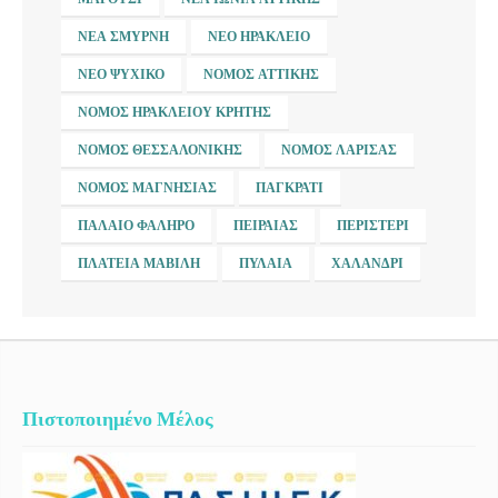
ΝΈΑ ΣΜΎΡΝΗ
ΝΈΟ ΗΡΆΚΛΕΙΟ
ΝΈΟ ΨΥΧΙΚΌ
ΝΟΜΌΣ ΑΤΤΙΚΉΣ
ΝΟΜΌΣ ΗΡΑΚΛΕΊΟΥ ΚΡΉΤΗΣ
ΝΟΜΌΣ ΘΕΣΣΑΛΟΝΊΚΗΣ
ΝΟΜΌΣ ΛΆΡΙΣΑΣ
ΝΟΜΌΣ ΜΑΓΝΗΣΊΑΣ
ΠΑΓΚΡΆΤΙ
ΠΑΛΑΙΌ ΦΆΛΗΡΟ
ΠΕΙΡΑΙΆΣ
ΠΕΡΙΣΤΈΡΙ
ΠΛΑΤΕΊΑ ΜΑΒΊΛΗ
ΠΥΛΑΊΑ
ΧΑΛΆΝΔΡΙ
Πιστοποιημένο Μέλος