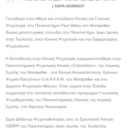
ΨΥΧΟΛΟΓΟΣ–ΠΑΙΔΟΨΥΧΟΛΟΓΟΣ ΝΕΑ ΕΡΥΘΡΑΙΑ |
| ΧΑΡΑ ΝΟΜΙΚΟΥ
ΧΑΡΑ ΝΟΜΙΚΟΥ---doctors4u.gr
Γεννήθηκα στην Αθήνα και σπούδασα Κλινική και Γενετική
ΨΥΧΟΛΟΓΟΣ–ΠΑΙΔΟΨΥΧΟΛΟΓΟΣ ΝΕΑ ΕΡΥΘΡΑΙΑ |
Ψυχολογία, στο Πανεπιστήμιο Paul Valery στο Montpellier.
ΧΑΡΑ ΝΟΜΙΚΟΥ---doctors4u.gr
Έκανα μεταπτυχιακές σπουδές στο Πανεπιστήμιο Jean Jaurès
στην Τουλούζη, στην Κλινική Ψυχολογία και την Εφαρμοσμένη
Ψυχανάλυση.
Η Εκπαίδευση στην Κλινική Ψυχολογία πραγματοποιήθηκε στην
Πανεπιστημιακή Ψυχιατρική Κλινική «Colombiere», της Ιατρικής
Σχολής του Montpellier , στο Κέντρο Αποκατάστασης Χρόνιων
Ψυχικά Πασχόντων U.N.A.F.A.M. του Montpellier και στο
Δημόσιο Ψυχιατρείο Αθηνών. Όταν γύρισα στην Ελλάδα
συμμετείχα στο πενταετές εκπαιδευτικό πρόγραμμα Γνωσιακής
Ψυχοθεραπείας της Πανεπιστημιακής Κλινικής της Ιατρικής
Σχολής, στο Αιγινήτιο Νοσοκομείο.
Είμαι Διδάκτωρ Ψυχοπαθολογίας από το Ερευνητικό Κέντρο
CERPP του Πανεπιστημίου Jean Jaurès, της Τουλούζης.