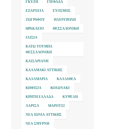
ΓΚΎΖΗ
ΓΛΥΦΆΔΑ
ΕΞΆΡΧΕΙΑ
ΕΎΟΣΜΟΣ
ΖΩΓΡΆΦΟΥ
ΗΛΙΟΎΠΟΛΗ
ΗΡΆΚΛΕΙΟ
ΘΕΣΣΑΛΟΝΊΚΗ
ΙΛΊΣΙΑ
ΚΆΤΩ ΤΟΎΜΠΑ
ΘΕΣΣΑΛΟΝΊΚΗ
ΚΑΙΣΑΡΙΑΝΉ
ΚΑΛΑΜΆΚΙ ΑΤΤΙΚΉΣ
ΚΑΛΑΜΑΡΙΆ
ΚΑΛΛΙΘΈΑ
ΚΗΦΙΣΙΆ
ΚΟΛΩΝΆΚΙ
ΚΡΉΤΗ ΕΛΛΆΔΑ
ΚΥΨΈΛΗ
ΛΆΡΙΣΑ
ΜΑΡΟΎΣΙ
ΝΈΑ ΙΩΝΊΑ ΑΤΤΙΚΉΣ
ΝΈΑ ΣΜΎΡΝΗ