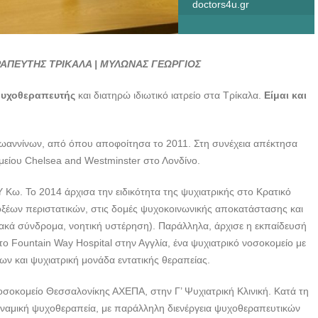
doctors4u.gr
ΠΕΥΤΗΣ ΤΡΙΚΑΛΑ | ΜΥΛΩΝΑΣ ΓΕΩΡΓΙΟΣ
ψυχοθεραπευτής
και διατηρώ ιδιωτικό ιατρείο στα Τρίκαλα.
Είμαι και
Ιωαννίνων, από όπου αποφοίτησα το 2011. Στη συνέχεια απέκτησα
ομείου Chelsea and Westminster στο Λονδίνο.
Κω. Το 2014 άρχισα την ειδικότητα της ψυχιατρικής στο Κρατικό
ξέων περιστατικών, στις δομές ψυχοκοινωνικής αποκατάστασης και
ιακά σύνδρομα, νοητική υστέρηση). Παράλληλα, άρχισε η εκπαίδευσή
ο Fountain Way Hospital στην Αγγλία, ένα ψυχιατρικό νοσοκομείο με
ων και ψυχιατρική μονάδα εντατικής θεραπείας.
σοκομείο Θεσσαλονίκης ΑΧΕΠΑ, στην Γ’ Ψυχιατρική Κλινική. Κατά τη
δυναμική ψυχοθεραπεία, με παράλληλη διενέργεια ψυχοθεραπευτικών