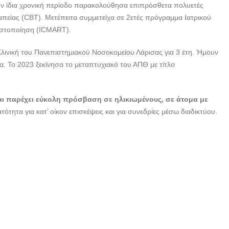
Την ίδια χρονική περίοδο παρακολούθησα επιπρόσθετα πολυετές
είας (CBT). Μετέπειτα συμμετείχα σε 2ετές πρόγραμμα Ιατρικού
πιστοποίηση (ICMART).
λινική του Πανεπιστημιακού Νοσοκομείου Λάρισας για 3 έτη. Ήμουν
. Το 2023 ξεκίνησα το μεταπτυχιακό του ΑΠΘ με τίτλο
και παρέχει εύκολη πρόσβαση σε ηλικιωμένους, σε άτομα με
ότητα για κατ’ οίκον επισκέψεις και για συνεδρίες μέσω διαδικτύου.