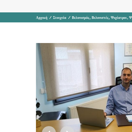
,
,
,
Αρχική
/
Στοιχεία
/
Βελονισμός
Βελονιστές
Ψυχίατροι
Ψ