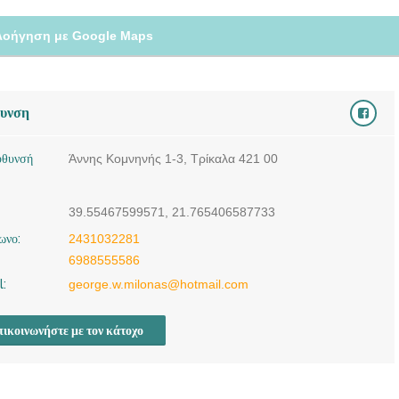
λοήγηση με Google Maps
θυνση
ύθυνσή
Άννης Κομνηνής 1-3, Τρίκαλα 421 00
39.55467599571, 21.765406587733
ωνο:
2431032281
6988555586
l:
george.w.milonas@hotmail.com
ικοινωνήστε με τον κάτοχο