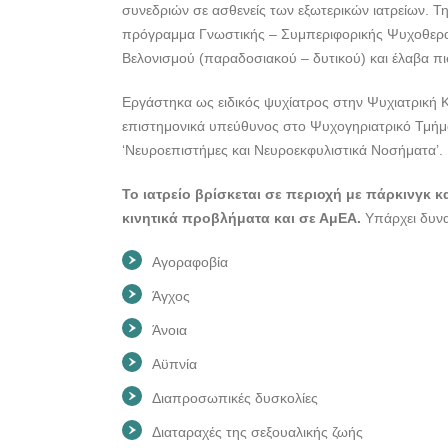
συνεδριών σε ασθενείς των εξωτερικών ιατρείων. 
πρόγραμμα Γνωστικής – Συμπεριφορικής Ψυχοθεραπ
Βελονισμού (παραδοσιακού – δυτικού) και έλαβα 
Εργάστηκα ως ειδικός ψυχίατρος στην Ψυχιατρική Κ
επιστημονικά υπεύθυνος στο Ψυχογηριατρικό Τμήμα
‘Νευροεπιστήμες και Νευροεκφυλιστικά Νοσήματα’.
Το ιατρείο βρίσκεται σε περιοχή με πάρκινγκ 
κινητικά προβλήματα και σε ΑμΕΑ.
Υπάρχει δυνατ
Αγοραφοβία
Άγχος
Άνοια
Αϋπνία
Διαπροσωπικές δυσκολίες
Διαταραχές της σεξουαλικής ζωής