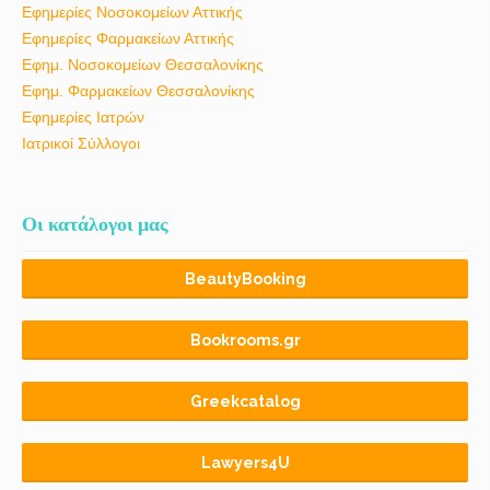
Εφημερίες Νοσοκομείων Αττικής
Εφημερίες Φαρμακείων Αττικής
Εφημ. Νοσοκομείων Θεσσαλονίκης
Εφημ. Φαρμακείων Θεσσαλονίκης
Εφημερίες Ιατρών
Ιατρικοί Σύλλογοι
Οι κατάλογοι μας
BeautyBooking
Bookrooms.gr
Greekcatalog
Lawyers4U