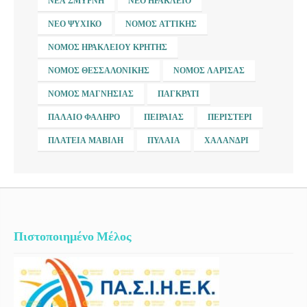
ΝΈΑ ΣΜΎΡΝΗ
ΝΈΟ ΗΡΆΚΛΕΙΟ
ΝΈΟ ΨΥΧΙΚΌ
ΝΟΜΌΣ ΑΤΤΙΚΉΣ
ΝΟΜΌΣ ΗΡΑΚΛΕΊΟΥ ΚΡΉΤΗΣ
ΝΟΜΌΣ ΘΕΣΣΑΛΟΝΊΚΗΣ
ΝΟΜΌΣ ΛΆΡΙΣΑΣ
ΝΟΜΌΣ ΜΑΓΝΗΣΊΑΣ
ΠΑΓΚΡΆΤΙ
ΠΑΛΑΙΌ ΦΆΛΗΡΟ
ΠΕΙΡΑΙΆΣ
ΠΕΡΙΣΤΈΡΙ
ΠΛΑΤΕΊΑ ΜΑΒΊΛΗ
ΠΥΛΑΊΑ
ΧΑΛΆΝΔΡΙ
Πιστοποιημένο Μέλος