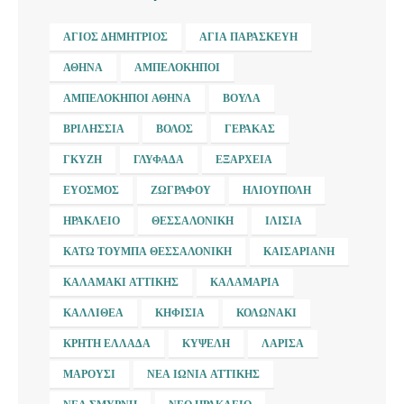
ΆΓΙΟΣ ΔΗΜΉΤΡΙΟΣ
ΑΓΊΑ ΠΑΡΑΣΚΕΥΉ
ΑΘΉΝΑ
ΑΜΠΕΛΌΚΗΠΟΙ
ΑΜΠΕΛΌΚΗΠΟΙ ΑΘΉΝΑ
ΒΟΎΛΑ
ΒΡΙΛΉΣΣΙΑ
ΒΌΛΟΣ
ΓΈΡΑΚΑΣ
ΓΚΎΖΗ
ΓΛΥΦΆΔΑ
ΕΞΆΡΧΕΙΑ
ΕΎΟΣΜΟΣ
ΖΩΓΡΆΦΟΥ
ΗΛΙΟΎΠΟΛΗ
ΗΡΆΚΛΕΙΟ
ΘΕΣΣΑΛΟΝΊΚΗ
ΙΛΊΣΙΑ
ΚΆΤΩ ΤΟΎΜΠΑ ΘΕΣΣΑΛΟΝΊΚΗ
ΚΑΙΣΑΡΙΑΝΉ
ΚΑΛΑΜΆΚΙ ΑΤΤΙΚΉΣ
ΚΑΛΑΜΑΡΙΆ
ΚΑΛΛΙΘΈΑ
ΚΗΦΙΣΙΆ
ΚΟΛΩΝΆΚΙ
ΚΡΉΤΗ ΕΛΛΆΔΑ
ΚΥΨΈΛΗ
ΛΆΡΙΣΑ
ΜΑΡΟΎΣΙ
ΝΈΑ ΙΩΝΊΑ ΑΤΤΙΚΉΣ