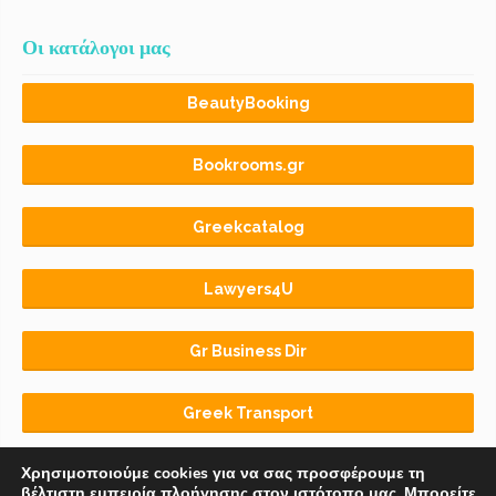
Οι κατάλογοι μας
BeautyBooking
Bookrooms.gr
Greekcatalog
Lawyers4U
Gr Business Dir
Greek Transport
Χρησιμοποιούμε cookies για να σας προσφέρουμε τη
βέλτιστη εμπειρία πλοήγησης στον ιστότοπο μας. Μπορείτε