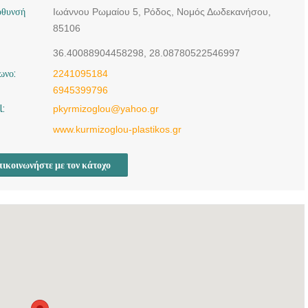
ύθυνσή
Ιωάννου Ρωμαίου 5, Ρόδος, Νομός Δωδεκανήσου,
85106
36.40088904458298, 28.08780522546997
ωνο:
2241095184
6945399796
l:
pkyrmizoglou@yahoo.gr
www.kurmizoglou-plastikos.gr
ικοινωνήστε με τον κάτοχο