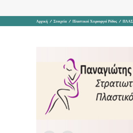
Αρχική
/
Στοιχεία
/
Πλαστικοί Χειρουργοί Ρόδος
/
ΠΛΑΣ