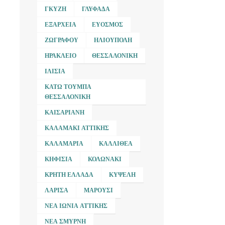
ΓΚΎΖΗ
ΓΛΥΦΆΔΑ
ΕΞΆΡΧΕΙΑ
ΕΎΟΣΜΟΣ
ΖΩΓΡΆΦΟΥ
ΗΛΙΟΎΠΟΛΗ
ΗΡΆΚΛΕΙΟ
ΘΕΣΣΑΛΟΝΊΚΗ
ΙΛΊΣΙΑ
ΚΆΤΩ ΤΟΎΜΠΑ
ΘΕΣΣΑΛΟΝΊΚΗ
ΚΑΙΣΑΡΙΑΝΉ
ΚΑΛΑΜΆΚΙ ΑΤΤΙΚΉΣ
ΚΑΛΑΜΑΡΙΆ
ΚΑΛΛΙΘΈΑ
ΚΗΦΙΣΙΆ
ΚΟΛΩΝΆΚΙ
ΚΡΉΤΗ ΕΛΛΆΔΑ
ΚΥΨΈΛΗ
ΛΆΡΙΣΑ
ΜΑΡΟΎΣΙ
ΝΈΑ ΙΩΝΊΑ ΑΤΤΙΚΉΣ
ΝΈΑ ΣΜΎΡΝΗ