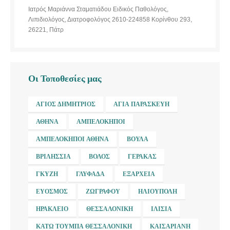
Ιατρός Μαριάννα Σταματιάδου Ειδικός Παθολόγος,
Λιπιδιολόγος, Διατροφολόγος 2610-224858 Κορίνθου 293,
26221, Πάτρ
Οι Τοποθεσίες μας
ΆΓΙΟΣ ΔΗΜΉΤΡΙΟΣ
ΑΓΊΑ ΠΑΡΑΣΚΕΥΉ
ΑΘΉΝΑ
ΑΜΠΕΛΌΚΗΠΟΙ
ΑΜΠΕΛΌΚΗΠΟΙ ΑΘΉΝΑ
ΒΟΎΛΑ
ΒΡΙΛΉΣΣΙΑ
ΒΌΛΟΣ
ΓΈΡΑΚΑΣ
ΓΚΎΖΗ
ΓΛΥΦΆΔΑ
ΕΞΆΡΧΕΙΑ
ΕΎΟΣΜΟΣ
ΖΩΓΡΆΦΟΥ
ΗΛΙΟΎΠΟΛΗ
ΗΡΆΚΛΕΙΟ
ΘΕΣΣΑΛΟΝΊΚΗ
ΙΛΊΣΙΑ
ΚΆΤΩ ΤΟΎΜΠΑ ΘΕΣΣΑΛΟΝΊΚΗ
ΚΑΙΣΑΡΙΑΝΉ