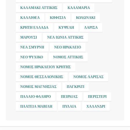
ΚΑΛΑΜΆΚΙ ΑΤΤΙΚΉΣ
ΚΑΛΑΜΑΡΙΆ
ΚΑΛΛΙΘΈΑ
ΚΗΦΙΣΙΆ
ΚΟΛΩΝΆΚΙ
ΚΡΉΤΗ ΕΛΛΆΔΑ
ΚΥΨΈΛΗ
ΛΆΡΙΣΑ
ΜΑΡΟΎΣΙ
ΝΈΑ ΙΩΝΊΑ ΑΤΤΙΚΉΣ
ΝΈΑ ΣΜΎΡΝΗ
ΝΈΟ ΗΡΆΚΛΕΙΟ
ΝΈΟ ΨΥΧΙΚΌ
ΝΟΜΌΣ ΑΤΤΙΚΉΣ
ΝΟΜΌΣ ΗΡΑΚΛΕΊΟΥ ΚΡΉΤΗΣ
ΝΟΜΌΣ ΘΕΣΣΑΛΟΝΊΚΗΣ
ΝΟΜΌΣ ΛΆΡΙΣΑΣ
ΝΟΜΌΣ ΜΑΓΝΗΣΊΑΣ
ΠΑΓΚΡΆΤΙ
ΠΑΛΑΙΌ ΦΆΛΗΡΟ
ΠΕΙΡΑΙΆΣ
ΠΕΡΙΣΤΈΡΙ
ΠΛΑΤΕΊΑ ΜΑΒΊΛΗ
ΠΥΛΑΊΑ
ΧΑΛΆΝΔΡΙ