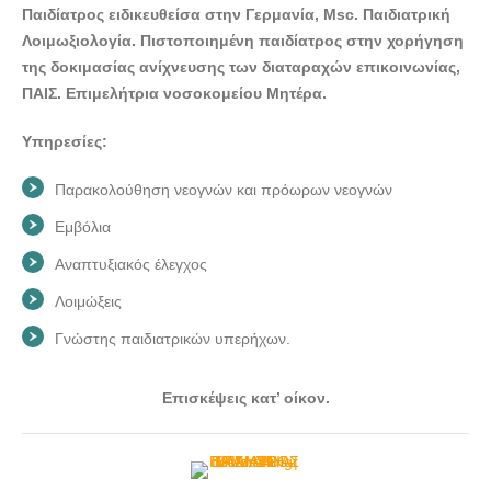
Παιδίατρος ειδικευθείσα στην Γερμανία, Msc. Παιδιατρική
ΠΑΙΔΙΑΤΡΟΣ ΒΡΙΛΗΣΣΙΑ | ΓΑΛΑΝΗ ΒΑΣΙΛΙΚΗ -
Λοιμωξιολογία. Πιστοποιημένη παιδίατρος στην χορήγηση
doctors4u.gr
της δοκιμασίας ανίχνευσης των διαταραχών επικοινωνίας,
ΠΑΙΔΙΑΤΡΟΣ ΒΡΙΛΗΣΣΙΑ | ΓΑΛΑΝΗ ΒΑΣΙΛΙΚΗ -
ΠΑΙΣ. Επιμελήτρια νοσοκομείου Μητέρα.
doctors4u.gr
Υπηρεσίες:
ΠΑΙΔΙΑΤΡΟΣ ΒΡΙΛΗΣΣΙΑ | ΓΑΛΑΝΗ ΒΑΣΙΛΙΚΗ -
doctors4u.gr
Παρακολούθηση νεογνών και πρόωρων νεογνών
ΠΑΙΔΙΑΤΡΟΣ ΒΡΙΛΗΣΣΙΑ | ΓΑΛΑΝΗ ΒΑΣΙΛΙΚΗ -
Εμβόλια
doctors4u.gr
Αναπτυξιακός έλεγχος
ΠΑΙΔΙΑΤΡΟΣ ΒΡΙΛΗΣΣΙΑ | ΓΑΛΑΝΗ ΒΑΣΙΛΙΚΗ -
doctors4u.gr
Λοιμώξεις
ΠΑΙΔΙΑΤΡΟΣ ΒΡΙΛΗΣΣΙΑ | ΓΑΛΑΝΗ ΒΑΣΙΛΙΚΗ -
Γνώστης παιδιατρικών υπερήχων.
doctors4u.gr
ΠΑΙΔΙΑΤΡΟΣ ΒΡΙΛΗΣΣΙΑ | ΓΑΛΑΝΗ ΒΑΣΙΛΙΚΗ -
Επισκέψεις κατ’ οίκον.
doctors4u.gr
ΠΑΙΔΙΑΤΡΟΣ ΒΡΙΛΗΣΣΙΑ | ΓΑΛΑΝΗ ΒΑΣΙΛΙΚΗ -
doctors4u.gr