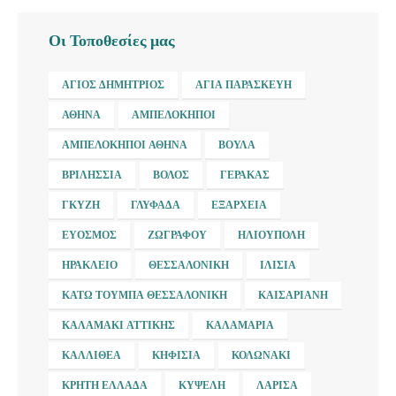
Οι Τοποθεσίες μας
ΆΓΙΟΣ ΔΗΜΉΤΡΙΟΣ
ΑΓΊΑ ΠΑΡΑΣΚΕΥΉ
ΑΘΉΝΑ
ΑΜΠΕΛΌΚΗΠΟΙ
ΑΜΠΕΛΌΚΗΠΟΙ ΑΘΉΝΑ
ΒΟΎΛΑ
ΒΡΙΛΉΣΣΙΑ
ΒΌΛΟΣ
ΓΈΡΑΚΑΣ
ΓΚΎΖΗ
ΓΛΥΦΆΔΑ
ΕΞΆΡΧΕΙΑ
ΕΎΟΣΜΟΣ
ΖΩΓΡΆΦΟΥ
ΗΛΙΟΎΠΟΛΗ
ΗΡΆΚΛΕΙΟ
ΘΕΣΣΑΛΟΝΊΚΗ
ΙΛΊΣΙΑ
ΚΆΤΩ ΤΟΎΜΠΑ ΘΕΣΣΑΛΟΝΊΚΗ
ΚΑΙΣΑΡΙΑΝΉ
ΚΑΛΑΜΆΚΙ ΑΤΤΙΚΉΣ
ΚΑΛΑΜΑΡΙΆ
ΚΑΛΛΙΘΈΑ
ΚΗΦΙΣΙΆ
ΚΟΛΩΝΆΚΙ
ΚΡΉΤΗ ΕΛΛΆΔΑ
ΚΥΨΈΛΗ
ΛΆΡΙΣΑ