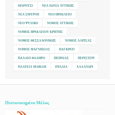
ΜΑΡΟΎΣΙ
ΝΈΑ ΙΩΝΊΑ ΑΤΤΙΚΉΣ
ΝΈΑ ΣΜΎΡΝΗ
ΝΈΟ ΗΡΆΚΛΕΙΟ
ΝΈΟ ΨΥΧΙΚΌ
ΝΟΜΌΣ ΑΤΤΙΚΉΣ
ΝΟΜΌΣ ΗΡΑΚΛΕΊΟΥ ΚΡΉΤΗΣ
ΝΟΜΌΣ ΘΕΣΣΑΛΟΝΊΚΗΣ
ΝΟΜΌΣ ΛΆΡΙΣΑΣ
ΝΟΜΌΣ ΜΑΓΝΗΣΊΑΣ
ΠΑΓΚΡΆΤΙ
ΠΑΛΑΙΌ ΦΆΛΗΡΟ
ΠΕΙΡΑΙΆΣ
ΠΕΡΙΣΤΈΡΙ
ΠΛΑΤΕΊΑ ΜΑΒΊΛΗ
ΠΥΛΑΊΑ
ΧΑΛΆΝΔΡΙ
Πιστοποιημένο Μέλος