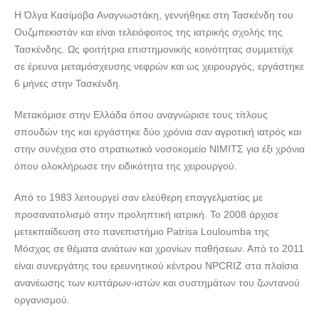
Η Όλγα Κασίμοβα Aναγνωστάκη, γεννήθηκε στη Τασκένδη του
Ουζμπεκιστάν και είναι τελειόφοιτος της ιατρικής σχολής της
Τασκένδης. Ως φοιτήτρια επιστημονικής κοινότητας συμμετείχε
σε έρευνα μεταμόσχευσης νεφρών και ως χειρουργός, εργάστηκε
6 μήνες στην Τασκένδη.
Μετακόμισε στην Ελλάδα όπου αναγνώρισε τους τίτλους
σπουδών της και εργάστηκε δύο χρόνια σαν αγροτική ιατρός και
στην συνέχεια στο στρατιωτικό νοσοκομείο ΝΙΜΙΤΣ για έξι χρόνια
όπου ολοκλήρωσε την ειδικότητα της χειρουργού.
Από το 1983 λειτουργεί σαν ελεύθερη επαγγελματίας με
προσανατολισμό στην προληπτική ιατρική. Το 2008 άρχισε
μετεκπαίδευση στο πανεπιστήμιο Patrisa Louloumba της
Μόσχας σε θέματα ανιάτων και χρονίων παθήσεων. Από το 2011
είναι συνεργάτης του ερευνητικού κέντρου NPCRIZ στα πλαίσια
ανανέωσης των κυττάρων-ιστών και συστημάτων του ζωντανού
οργανισμού.