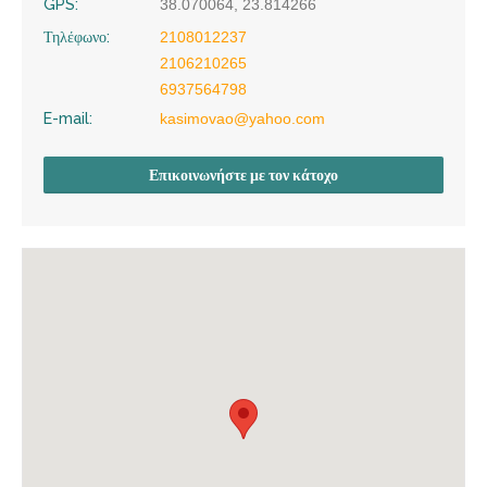
GPS:
38.070064, 23.814266
Τηλέφωνο:
2108012237
2106210265
6937564798
E-mail:
kasimovao@yahoo.com
Επικοινωνήστε με τον κάτοχο