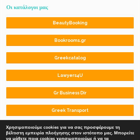
Οι κατάλογοι μας
BeautyBooking
Bookrooms.gr
Greekcatalog
Lawyers4U
Gr Business Dir
Greek Transport
Χρησιμοποιούμε cookies για να σας προσφέρουμε τη
βέλτιστη εμπειρία πλοήγησης στον ιστότοπο μας. Μπορείτε
να μάθετε ποια cookies χρησιμοποιούμε ή να τα