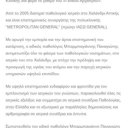
Κλινικής και φέρει το βαθμό του «Γενικού Αρχιάτρου».
Από το 2005 διατηρεί παθολογικό ιατρείο στο Χαλάνδρι Αττικής
και είναι επιστημονικός συνεργάτης της πολυκλινικής
“METROPOLITAN GENERAL” (πρώην ΙΑΣΩ GENERAL).
Με αρωγό την εμπειρία και την άρτια επιστημονική του
κατάρτιση, ο ειδικός παθολόγος Μπαρμπαγιάννης Παναγιώτης
αντιμετωπίζει όλο το φάσμα των παθολογικών νοσημάτων, στο
ιατρείο του στο Χαλάνδρι, με στόχο την πρόληψη και την
προαγωγή της υγείας του ατόμου και την παροχή ιατρικών
υπηρεσιών υψηλού επιπέδου.
Με υψηλό επιστημονικό ενδιαφέρον και φροντίδα για τον
εμπλουτισμό των ιατρικών του γνώσεων, παρακολουθεί όλες τις
ιατρικές εξελίξεις και συμμετέχει σε ιατρικά συνέδρια Παθολογίας,
στην Ελλάδα και το εξωτερικό με παράλληλες δημοσιεύσεις και
αρθρογραφία σε ιατρικά συνέδρια και έντυπα.
Εμπιστευθείτε τον ειδικό παθολόγο Μπαρμπαγιάννη Παναγιώτη