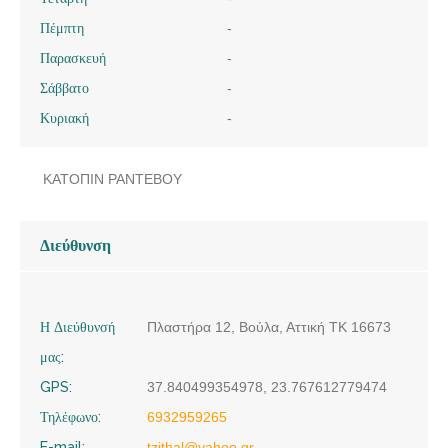
Πέμπτη
-
Παρασκευή
-
Σάββατο
-
Κυριακή
-
ΚΑΤΟΠΙΝ ΡΑΝΤΕΒΟΥ
Διεύθυνση
Η Διεύθυνσή
Πλαστήρα 12, Βούλα, Αττική ΤΚ 16673
μας:
GPS:
37.840499354978, 23.767612779474
Τηλέφωνο:
6932959265
E-mail:
tzithal@yahoo.gr