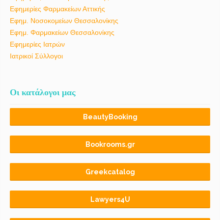
Εφημερίες Φαρμακείων Αττικής
Εφημ. Νοσοκομείων Θεσσαλονίκης
Εφημ. Φαρμακείων Θεσσαλονίκης
Εφημερίες Ιατρών
Ιατρικοί Σύλλογοι
Οι κατάλογοι μας
BeautyBooking
Bookrooms.gr
Greekcatalog
Lawyers4U