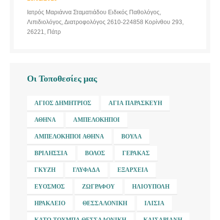
Ιατρός Μαριάννα Σταματιάδου Ειδικός Παθολόγος,
Λιπιδιολόγος, Διατροφολόγος 2610-224858 Κορίνθου 293,
26221, Πάτρ
Οι Τοποθεσίες μας
ΆΓΙΟΣ ΔΗΜΉΤΡΙΟΣ
ΑΓΊΑ ΠΑΡΑΣΚΕΥΉ
ΑΘΉΝΑ
ΑΜΠΕΛΌΚΗΠΟΙ
ΑΜΠΕΛΌΚΗΠΟΙ ΑΘΉΝΑ
ΒΟΎΛΑ
ΒΡΙΛΉΣΣΙΑ
ΒΌΛΟΣ
ΓΈΡΑΚΑΣ
ΓΚΎΖΗ
ΓΛΥΦΆΔΑ
ΕΞΆΡΧΕΙΑ
ΕΎΟΣΜΟΣ
ΖΩΓΡΆΦΟΥ
ΗΛΙΟΎΠΟΛΗ
ΗΡΆΚΛΕΙΟ
ΘΕΣΣΑΛΟΝΊΚΗ
ΙΛΊΣΙΑ
ΚΆΤΩ ΤΟΎΜΠΑ ΘΕΣΣΑΛΟΝΊΚΗ
ΚΑΙΣΑΡΙΑΝΉ