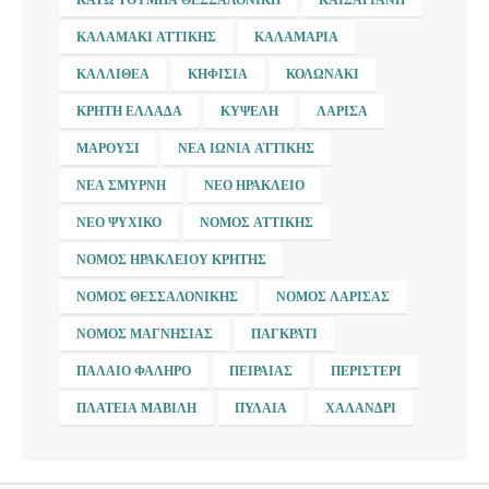
ΚΑΛΑΜΆΚΙ ΑΤΤΙΚΉΣ
ΚΑΛΑΜΑΡΙΆ
ΚΑΛΛΙΘΈΑ
ΚΗΦΙΣΙΆ
ΚΟΛΩΝΆΚΙ
ΚΡΉΤΗ ΕΛΛΆΔΑ
ΚΥΨΈΛΗ
ΛΆΡΙΣΑ
ΜΑΡΟΎΣΙ
ΝΈΑ ΙΩΝΊΑ ΑΤΤΙΚΉΣ
ΝΈΑ ΣΜΎΡΝΗ
ΝΈΟ ΗΡΆΚΛΕΙΟ
ΝΈΟ ΨΥΧΙΚΌ
ΝΟΜΌΣ ΑΤΤΙΚΉΣ
ΝΟΜΌΣ ΗΡΑΚΛΕΊΟΥ ΚΡΉΤΗΣ
ΝΟΜΌΣ ΘΕΣΣΑΛΟΝΊΚΗΣ
ΝΟΜΌΣ ΛΆΡΙΣΑΣ
ΝΟΜΌΣ ΜΑΓΝΗΣΊΑΣ
ΠΑΓΚΡΆΤΙ
ΠΑΛΑΙΌ ΦΆΛΗΡΟ
ΠΕΙΡΑΙΆΣ
ΠΕΡΙΣΤΈΡΙ
ΠΛΑΤΕΊΑ ΜΑΒΊΛΗ
ΠΥΛΑΊΑ
ΧΑΛΆΝΔΡΙ