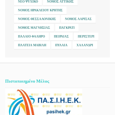
ΝΈΟ ΨΥΧΙΚΌ
ΝΟΜΌΣ ΑΤΤΙΚΉΣ
ΝΟΜΌΣ ΗΡΑΚΛΕΊΟΥ ΚΡΉΤΗΣ
ΝΟΜΌΣ ΘΕΣΣΑΛΟΝΊΚΗΣ
ΝΟΜΌΣ ΛΆΡΙΣΑΣ
ΝΟΜΌΣ ΜΑΓΝΗΣΊΑΣ
ΠΑΓΚΡΆΤΙ
ΠΑΛΑΙΌ ΦΆΛΗΡΟ
ΠΕΙΡΑΙΆΣ
ΠΕΡΙΣΤΈΡΙ
ΠΛΑΤΕΊΑ ΜΑΒΊΛΗ
ΠΥΛΑΊΑ
ΧΑΛΆΝΔΡΙ
Πιστοποιημένο Μέλος