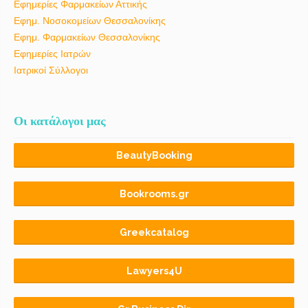
Εφημερίες Φαρμακείων Αττικής
Εφημ. Νοσοκομείων Θεσσαλονίκης
Εφημ. Φαρμακείων Θεσσαλονίκης
Εφημερίες Ιατρών
Ιατρικοί Σύλλογοι
Οι κατάλογοι μας
BeautyBooking
Bookrooms.gr
Greekcatalog
Lawyers4U