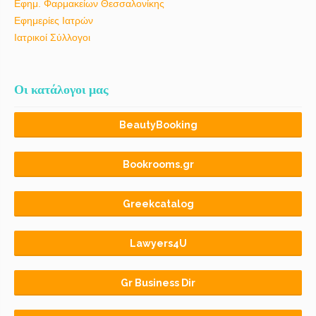
Εφημ. Φαρμακείων Θεσσαλονίκης
Εφημερίες Ιατρών
Ιατρικοί Σύλλογοι
Οι κατάλογοι μας
BeautyBooking
Bookrooms.gr
Greekcatalog
Lawyers4U
Gr Business Dir