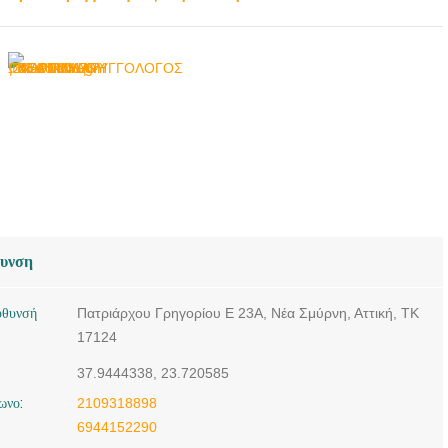
| ΓΑΤΟΠΟΥΛΟΥ
ΜΑΡΙΑΝΝΑ
θυνση
ύθυνσή
Πατριάρχου Γρηγορίου Ε 23Α, Νέα Σμύρνη, Αττική, ΤΚ
17124
37.9444338, 23.720585
ωνο:
2109318898
6944152290