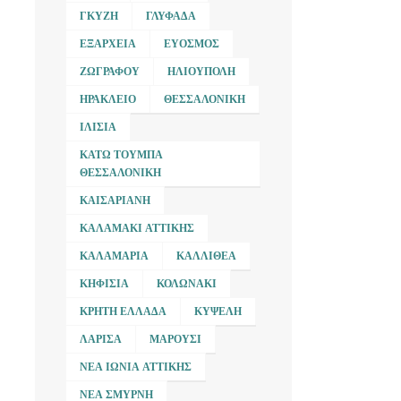
ΓΚΎΖΗ
ΓΛΥΦΆΔΑ
ΕΞΆΡΧΕΙΑ
ΕΎΟΣΜΟΣ
ΖΩΓΡΆΦΟΥ
ΗΛΙΟΎΠΟΛΗ
ΗΡΆΚΛΕΙΟ
ΘΕΣΣΑΛΟΝΊΚΗ
ΙΛΊΣΙΑ
ΚΆΤΩ ΤΟΎΜΠΑ
ΘΕΣΣΑΛΟΝΊΚΗ
ΚΑΙΣΑΡΙΑΝΉ
ΚΑΛΑΜΆΚΙ ΑΤΤΙΚΉΣ
ΚΑΛΑΜΑΡΙΆ
ΚΑΛΛΙΘΈΑ
ΚΗΦΙΣΙΆ
ΚΟΛΩΝΆΚΙ
ΚΡΉΤΗ ΕΛΛΆΔΑ
ΚΥΨΈΛΗ
ΛΆΡΙΣΑ
ΜΑΡΟΎΣΙ
ΝΈΑ ΙΩΝΊΑ ΑΤΤΙΚΉΣ
ΝΈΑ ΣΜΎΡΝΗ