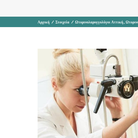
,
Αρχική
/
Στοιχεία
/
Ωτορινολαρυγγολόγοι Αττική
Ωτοριν