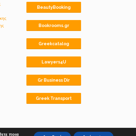
ς
BeautyBooking
κης
ης
Bookrooms.gr
Greekcatalog
Lawyers4U
Gr Business Dir
Greek Transport
θετε ποια