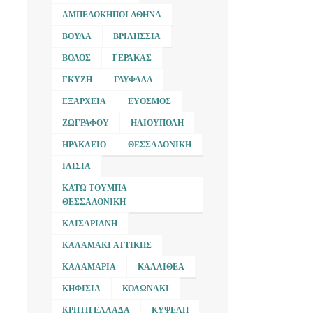
ΑΜΠΕΛΌΚΗΠΟΙ ΑΘΉΝΑ
ΒΟΎΛΑ
ΒΡΙΛΉΣΣΙΑ
ΒΌΛΟΣ
ΓΈΡΑΚΑΣ
ΓΚΎΖΗ
ΓΛΥΦΆΔΑ
ΕΞΆΡΧΕΙΑ
ΕΎΟΣΜΟΣ
ΖΩΓΡΆΦΟΥ
ΗΛΙΟΎΠΟΛΗ
ΗΡΆΚΛΕΙΟ
ΘΕΣΣΑΛΟΝΊΚΗ
ΙΛΊΣΙΑ
ΚΆΤΩ ΤΟΎΜΠΑ
ΘΕΣΣΑΛΟΝΊΚΗ
ΚΑΙΣΑΡΙΑΝΉ
ΚΑΛΑΜΆΚΙ ΑΤΤΙΚΉΣ
ΚΑΛΑΜΑΡΙΆ
ΚΑΛΛΙΘΈΑ
ΚΗΦΙΣΙΆ
ΚΟΛΩΝΆΚΙ
ΚΡΉΤΗ ΕΛΛΆΔΑ
ΚΥΨΈΛΗ