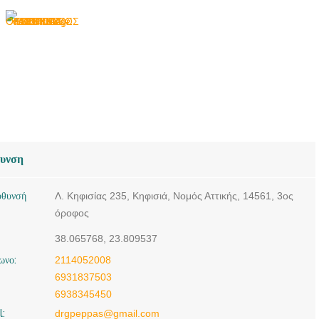
θυνση
ύθυνσή
Λ. Κηφισίας 235, Κηφισιά, Νομός Αττικής, 14561, 3ος
όροφος
38.065768, 23.809537
ωνο:
2114052008
6931837503
6938345450
l:
drgpeppas@gmail.com