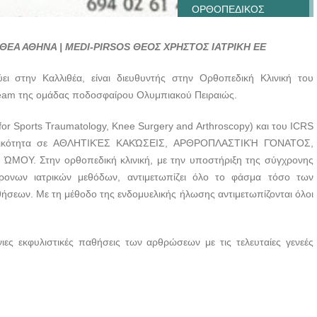
ΟΡΘΟΠΕΔΙΚΟΣ
ΧΕΙΡΟΥΡΓΟΣ |
ΚΑΛΛΙΘΕΑ ΑΘΗΝΑ |
ΘΕΑ ΑΘΗΝΑ | MEDI-PIRSOS ΘΕΟΣ ΧΡΗΣΤΟΣ ΙΑΤΡΙΚΗ ΕΕ
MEDI-PIRSOS ΘΕΟΣ
ΧΡΗΣΤΟΣ ΙΑΤΡΙΚΗ ΕΕ
ι στην Καλλιθέα, είναι διευθυντής στην Ορθοπεδική Κλινική του
ύ team της ομάδας ποδοσφαίρου Ολυμπιακού Πειραιώς.
ΟΡΘΟΠΕΔΙΚΟΣ
ΧΕΙΡΟΥΡΓΟΣ |
for Sports Traumatology, Knee Surgery and Arthroscopy) και του ICRS
ΚΑΛΛΙΘΕΑ ΑΘΗΝΑ |
χει ειδικότητα σε ΑΘΛΗΤΙΚΈΣ ΚΑΚΏΣΕΙΣ, ΑΡΘΡΟΠΛΑΣΤΙΚΉ ΓΌΝΑΤΟΣ,
MEDI-PIRSOS ΘΕΟΣ
Υ. Στην ορθοπεδική κλινική, με την υποστήριξη της σύγχρονης
ΧΡΗΣΤΟΣ ΙΑΤΡΙΚΗ ΕΕ
ρονων ιατρικών μεθόδων, αντιμετωπίζει όλο το φάσμα τόσο των
ΟΡΘΟΠΕΔΙΚΟΣ
ήσεων. Με τη μέθοδο της ενδομυελικής ήλωσης αντιμετωπίζονται όλοι
ΧΕΙΡΟΥΡΓΟΣ |
ΚΑΛΛΙΘΕΑ ΑΘΗΝΑ |
MEDI-PIRSOS ΘΕΟΣ
νιες εκφυλιστικές παθήσεις των αρθρώσεων με τις τελευταίες γενεές
ΧΡΗΣΤΟΣ ΙΑΤΡΙΚΗ ΕΕ
ΟΡΘΟΠΕΔΙΚΟΣ
ΧΕΙΡΟΥΡΓΟΣ |
ΚΑΛΛΙΘΕΑ ΑΘΗΝΑ |