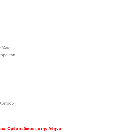
MEDI-PIRSOS ΘΕΟΣ
ΧΡΗΣΤΟΣ ΙΑΤΡΙΚΗ ΕΕ
ΟΡΘΟΠΕΔΙΚΟΣ
ΧΕΙΡΟΥΡΓΟΣ |
ΚΑΛΛΙΘΕΑ ΑΘΗΝΑ |
MEDI-PIRSOS ΘΕΟΣ
Βούλας
ΧΡΗΣΤΟΣ ΙΑΤΡΙΚΗ ΕΕ
opolitan
ΟΡΘΟΠΕΔΙΚΟΣ
ΧΕΙΡΟΥΡΓΟΣ |
ΚΑΛΛΙΘΕΑ ΑΘΗΝΑ |
MEDI-PIRSOS ΘΕΟΣ
ΧΡΗΣΤΟΣ ΙΑΤΡΙΚΗ ΕΕ
ΟΡΘΟΠΕΔΙΚΟΣ
 Κύπρου
ΧΕΙΡΟΥΡΓΟΣ |
ΚΑΛΛΙΘΕΑ ΑΘΗΝΑ |
MEDI-PIRSOS ΘΕΟΣ
ΧΡΗΣΤΟΣ ΙΑΤΡΙΚΗ ΕΕ
τους Ορθοπεδικούς στην Αθήνα