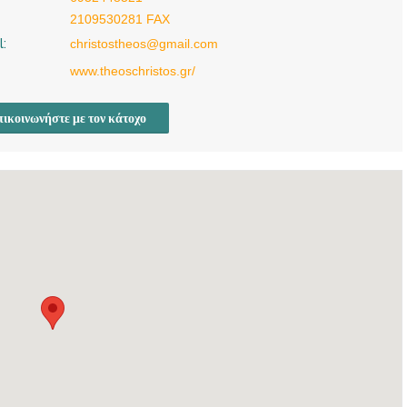
MEDI-PIRSOS ΘΕΟΣ
2109530281 FAX
ΧΡΗΣΤΟΣ ΙΑΤΡΙΚΗ ΕΕ
l:
christostheos@gmail.com
ΟΡΘΟΠΕΔΙΚΟΣ
www.theoschristos.gr/
ΧΕΙΡΟΥΡΓΟΣ |
ΚΑΛΛΙΘΕΑ ΑΘΗΝΑ |
ικοινωνήστε με τον κάτοχο
MEDI-PIRSOS ΘΕΟΣ
ΧΡΗΣΤΟΣ ΙΑΤΡΙΚΗ ΕΕ
ΟΡΘΟΠΕΔΙΚΟΣ
ΧΕΙΡΟΥΡΓΟΣ |
ΚΑΛΛΙΘΕΑ ΑΘΗΝΑ |
MEDI-PIRSOS ΘΕΟΣ
ΧΡΗΣΤΟΣ ΙΑΤΡΙΚΗ ΕΕ
ΟΡΘΟΠΕΔΙΚΟΣ
ΧΕΙΡΟΥΡΓΟΣ |
ΚΑΛΛΙΘΕΑ ΑΘΗΝΑ |
MEDI-PIRSOS ΘΕΟΣ
ΧΡΗΣΤΟΣ ΙΑΤΡΙΚΗ ΕΕ
ΟΡΘΟΠΕΔΙΚΟΣ