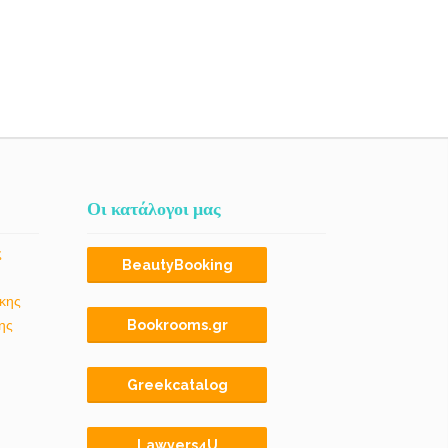
Οι κατάλογοι μας
ς
BeautyBooking
κης
ης
Bookrooms.gr
Greekcatalog
Lawyers4U