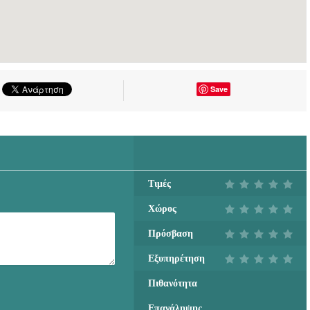
ΧΕΙΡΟΥΡΓΟΣ |
ΚΑΛΛΙΘΕΑ ΑΘΗΝΑ |
MEDI-PIRSOS ΘΕΟΣ
ΧΡΗΣΤΟΣ ΙΑΤΡΙΚΗ ΕΕ
ΟΡΘΟΠΕΔΙΚΟΣ
Save
ΧΕΙΡΟΥΡΓΟΣ |
ΚΑΛΛΙΘΕΑ ΑΘΗΝΑ |
MEDI-PIRSOS ΘΕΟΣ
ΧΡΗΣΤΟΣ ΙΑΤΡΙΚΗ ΕΕ
Τιμές
Χώρος
Πρόσβαση
Εξυπηρέτηση
Πιθανότητα
Επανάληψης