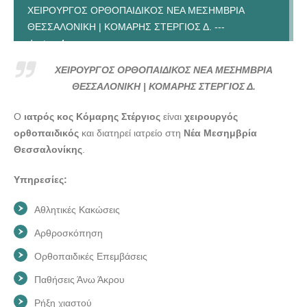
ΧΕΙΡΟΥΡΓΟΣ ΟΡΘΟΠΑΙΔΙΚΟΣ ΝΕΑ ΜΕΣΗΜΒΡΙΑ
ΘΕΣΣΑΛΟΝΙΚΗ | ΚΟΜΑΡΗΣ ΣΤΕΡΓΙΟΣ Δ. ---
doctors4u.gr
ΧΕΙΡΟΥΡΓΟΣ ΟΡΘΟΠΑΙΔΙΚΟΣ ΝΕΑ ΜΕΣΗΜΒΡΙΑ
ΧΕΙΡΟΥΡΓΟΣ ΟΡΘΟΠΑΙΔΙΚΟΣ ΝΕΑ ΜΕΣΗΜΒΡΙΑ
ΘΕΣΣΑΛΟΝΙΚΗ | ΚΟΜΑΡΗΣ ΣΤΕΡΓΙΟΣ Δ. ---
ΘΕΣΣΑΛΟΝΙΚΗ | ΚΟΜΑΡΗΣ ΣΤΕΡΓΙΟΣ Δ.
doctors4u.gr
Ο
ιατρός κος Κόμαρης Στέργιος
είναι
χειρουργός
ΧΕΙΡΟΥΡΓΟΣ ΟΡΘΟΠΑΙΔΙΚΟΣ ΝΕΑ ΜΕΣΗΜΒΡΙΑ
ορθοπαιδικός
και διατηρεί ιατρείο στη
Νέα Μεσημβρία
ΘΕΣΣΑΛΟΝΙΚΗ | ΚΟΜΑΡΗΣ ΣΤΕΡΓΙΟΣ Δ. ---
Θεσσαλονίκης
.
doctors4u.gr
ΧΕΙΡΟΥΡΓΟΣ ΟΡΘΟΠΑΙΔΙΚΟΣ ΝΕΑ ΜΕΣΗΜΒΡΙΑ
Υπηρεσίες:
ΘΕΣΣΑΛΟΝΙΚΗ | ΚΟΜΑΡΗΣ ΣΤΕΡΓΙΟΣ Δ. ---
doctors4u.gr
Αθλητικές Κακώσεις
Αρθροσκόπηση
Ορθοπαιδικές Επεμβάσεις
Παθήσεις Άνω Άκρου
Ρήξη χιαστού