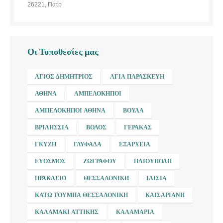
26221, Πάτρ
Οι Τοποθεσίες μας
ΆΓΙΟΣ ΔΗΜΉΤΡΙΟΣ
ΑΓΊΑ ΠΑΡΑΣΚΕΥΉ
ΑΘΉΝΑ
ΑΜΠΕΛΌΚΗΠΟΙ
ΑΜΠΕΛΌΚΗΠΟΙ ΑΘΉΝΑ
ΒΟΎΛΑ
ΒΡΙΛΉΣΣΙΑ
ΒΌΛΟΣ
ΓΈΡΑΚΑΣ
ΓΚΎΖΗ
ΓΛΥΦΆΔΑ
ΕΞΆΡΧΕΙΑ
ΕΎΟΣΜΟΣ
ΖΩΓΡΆΦΟΥ
ΗΛΙΟΎΠΟΛΗ
ΗΡΆΚΛΕΙΟ
ΘΕΣΣΑΛΟΝΊΚΗ
ΙΛΊΣΙΑ
ΚΆΤΩ ΤΟΎΜΠΑ ΘΕΣΣΑΛΟΝΊΚΗ
ΚΑΙΣΑΡΙΑΝΉ
ΚΑΛΑΜΆΚΙ ΑΤΤΙΚΉΣ
ΚΑΛΑΜΑΡΙΆ