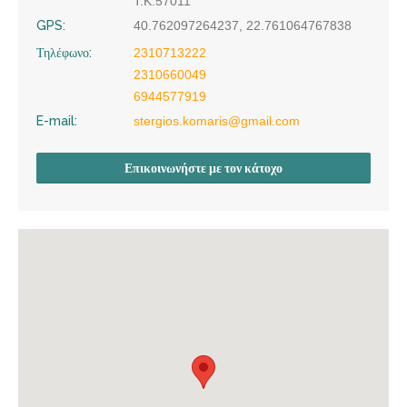
Τ.Κ.57011
GPS:
40.762097264237, 22.761064767838
Τηλέφωνο:
2310713222
2310660049
6944577919
E-mail:
stergios.komaris@gmail.com
Επικοινωνήστε με τον κάτοχο