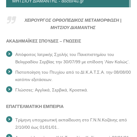
ΜΗΤΣΙΟΥ ΔΙΑΜΑΝΤΗΣ - doctor4u.gr
ΧΕΙΡΟΥΡΓΟΣ ΟΡΘΟΠΕΔΙΚΟΣ ΜΕΤΑΜΟΡΦΩΣΗ |
ΜΗΤΣΙΟΥ ΔΙΑΜΑΝΤΗΣ - doctor4u.gr
ΧΕΙΡΟΥΡΓΟΣ ΟΡΘΟΠΕΔΙΚΟΣ ΜΕΤΑΜΟΡΦΩΣΗ |
ΧΕΙΡΟΥΡΓΟΣ ΟΡΘΟΠΕΔΙΚΟΣ ΜΕΤΑΜΟΡΦΩΣΗ |
ΜΗΤΣΙΟΥ ΔΙΑΜΑΝΤΗΣ
ΜΗΤΣΙΟΥ ΔΙΑΜΑΝΤΗΣ - doctor4u.gr
ΑΚΑΔΗΜΑΪΚΕΣ ΣΠΟΥΔΕΣ – ΓΝΩΣΕΙΣ
ΧΕΙΡΟΥΡΓΟΣ ΟΡΘΟΠΕΔΙΚΟΣ ΜΕΤΑΜΟΡΦΩΣΗ |
ΜΗΤΣΙΟΥ ΔΙΑΜΑΝΤΗΣ - doctor4u.gr
Απόφοιτος Ιατρικής Σχολής του Πανεπιστημίου του
ΧΕΙΡΟΥΡΓΟΣ ΟΡΘΟΠΕΔΙΚΟΣ ΜΕΤΑΜΟΡΦΩΣΗ |
Βελιγραδίου Σερβίας την 30/07/99 με επίδοση ‘Λίαν Καλώς’.
ΜΗΤΣΙΟΥ ΔΙΑΜΑΝΤΗΣ - doctor4u.gr
Πιστοποίηση του Πτυχίου από το ΔΙ.Κ.Α.Τ.Σ.Α. την 08/08/00
ΧΕΙΡΟΥΡΓΟΣ ΟΡΘΟΠΕΔΙΚΟΣ ΜΕΤΑΜΟΡΦΩΣΗ |
κατόπιν εξετάσεων.
ΜΗΤΣΙΟΥ ΔΙΑΜΑΝΤΗΣ - doctor4u.gr
Γλώσσες: Αγγλικά, Σερβικά, Κροατικά.
ΕΠΑΓΓΕΛΜΑΤΙΚΗ ΕΜΠΕΙΡΙΑ
Τρίμηνη υποχρεωτική εκπαίδευση στο Γ.Ν.Ν.Κοζάνης από
2/10/00 έως 01/01/01..