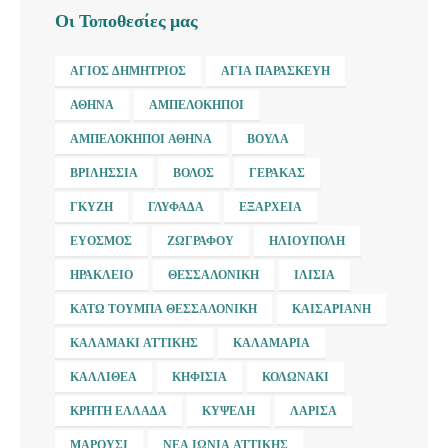
Οι Τοποθεσίες μας
ΆΓΙΟΣ ΔΗΜΉΤΡΙΟΣ
ΑΓΊΑ ΠΑΡΑΣΚΕΥΉ
ΑΘΉΝΑ
ΑΜΠΕΛΌΚΗΠΟΙ
ΑΜΠΕΛΌΚΗΠΟΙ ΑΘΉΝΑ
ΒΟΎΛΑ
ΒΡΙΛΉΣΣΙΑ
ΒΌΛΟΣ
ΓΈΡΑΚΑΣ
ΓΚΎΖΗ
ΓΛΥΦΆΔΑ
ΕΞΆΡΧΕΙΑ
ΕΎΟΣΜΟΣ
ΖΩΓΡΆΦΟΥ
ΗΛΙΟΎΠΟΛΗ
ΗΡΆΚΛΕΙΟ
ΘΕΣΣΑΛΟΝΊΚΗ
ΙΛΊΣΙΑ
ΚΆΤΩ ΤΟΎΜΠΑ ΘΕΣΣΑΛΟΝΊΚΗ
ΚΑΙΣΑΡΙΑΝΉ
ΚΑΛΑΜΆΚΙ ΑΤΤΙΚΉΣ
ΚΑΛΑΜΑΡΙΆ
ΚΑΛΛΙΘΈΑ
ΚΗΦΙΣΙΆ
ΚΟΛΩΝΆΚΙ
ΚΡΉΤΗ ΕΛΛΆΔΑ
ΚΥΨΈΛΗ
ΛΆΡΙΣΑ
ΜΑΡΟΎΣΙ
ΝΈΑ ΙΩΝΊΑ ΑΤΤΙΚΉΣ