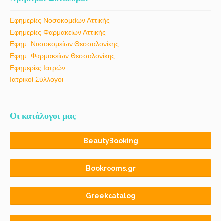
Εφημερίες Νοσοκομείων Αττικής
Εφημερίες Φαρμακείων Αττικής
Εφημ. Νοσοκομείων Θεσσαλονίκης
Εφημ. Φαρμακείων Θεσσαλονίκης
Εφημερίες Ιατρών
Ιατρικοί Σύλλογοι
Οι κατάλογοι μας
BeautyBooking
Bookrooms.gr
Greekcatalog