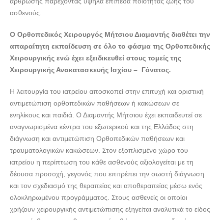
άρθρωσης παρέχοντας υψηλά επίπεδα ποιότητας ζωής του
ασθενούς.
Ο Ορθοπεδικός Χειρουργός Μήτσιου Διαμαντής διαθέτει την
απαραίτητη εκπαίδευση σε όλο το φάσμα της Ορθοπεδικής
Χειρουργικής ενώ έχει εξειδικευθεί στους τομείς της
Χειρουργικής Ανακατασκευής Ισχίου – Γόνατος.
Η λειτουργία του ιατρείου αποσκοπεί στην επιτυχή και οριστική
αντιμετώπιση ορθοπεδικών παθήσεων ή κακώσεων σε
ενηλίκους και παιδιά. Ο Διαμαντής Μήτσιου έχει εκπαιδευτεί σε
αναγνωρισμένα κέντρα του εξωτερικού και της Ελλάδος στη
διάγνωση και αντιμετώπιση Ορθοπεδικών παθήσεων και
τραυματολογικών κακώσεων. Στον εξοπλισμένο χώρο του
ιατρείου η περίπτωση του κάθε ασθενούς αξιολογείται με τη
δέουσα προσοχή, γεγονός που επιτρέπει την σωστή διάγνωση
και τον σχεδιασμό της θεραπείας και αποθεραπείας μέσω ενός
ολοκληρωμένου προγράμματος. Στους ασθενείς οι οποίοι
χρήζουν χειρουργικής αντιμετώπισης εξηγείται αναλυτικά το είδος