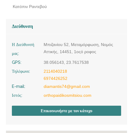
Κατόπιν Ραντεβού
Διεύθυνση
Η Διεύθυνσή
Μπιζανίου 52, Μεταμόρφωση, Νομός
Αττικής, 14451, 1οςό ροφος
μας:
GPS:
38.056143, 23.7617538
Τηλέφωνο:
2114040218
6974426252
E-mail:
diamantis74@gmail.com
Ιστός:
orthopaidikosmitsiou.com
Επικοινωνήστε με τον κάτοχο