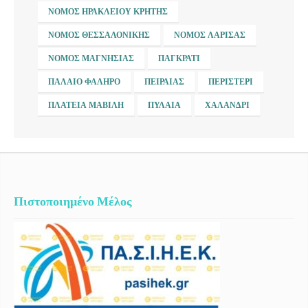
ΝΟΜΌΣ ΗΡΑΚΛΕΊΟΥ ΚΡΉΤΗΣ
ΝΟΜΌΣ ΘΕΣΣΑΛΟΝΊΚΗΣ
ΝΟΜΌΣ ΛΆΡΙΣΑΣ
ΝΟΜΌΣ ΜΑΓΝΗΣΊΑΣ
ΠΑΓΚΡΆΤΙ
ΠΑΛΑΙΌ ΦΆΛΗΡΟ
ΠΕΙΡΑΙΆΣ
ΠΕΡΙΣΤΈΡΙ
ΠΛΑΤΕΊΑ ΜΑΒΊΛΗ
ΠΥΛΑΊΑ
ΧΑΛΆΝΔΡΙ
Πιστοποιημένο Μέλος