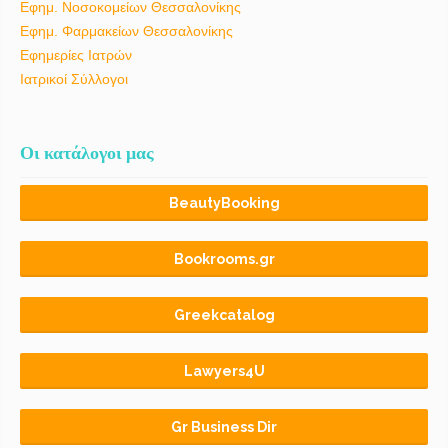
Εφημ. Νοσοκομείων Θεσσαλονίκης
Εφημ. Φαρμακείων Θεσσαλονίκης
Εφημερίες Ιατρών
Ιατρικοί Σύλλογοι
Οι κατάλογοι μας
BeautyBooking
Bookrooms.gr
Greekcatalog
Lawyers4U
Gr Business Dir