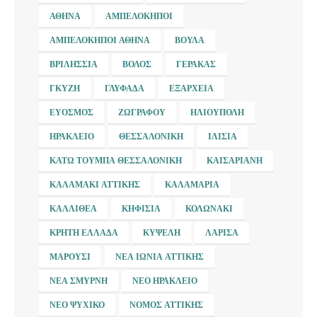
ΑΘΉΝΑ
ΑΜΠΕΛΌΚΗΠΟΙ
ΑΜΠΕΛΌΚΗΠΟΙ ΑΘΉΝΑ
ΒΟΎΛΑ
ΒΡΙΛΉΣΣΙΑ
ΒΌΛΟΣ
ΓΈΡΑΚΑΣ
ΓΚΎΖΗ
ΓΛΥΦΆΔΑ
ΕΞΆΡΧΕΙΑ
ΕΎΟΣΜΟΣ
ΖΩΓΡΆΦΟΥ
ΗΛΙΟΎΠΟΛΗ
ΗΡΆΚΛΕΙΟ
ΘΕΣΣΑΛΟΝΊΚΗ
ΙΛΊΣΙΑ
ΚΆΤΩ ΤΟΎΜΠΑ ΘΕΣΣΑΛΟΝΊΚΗ
ΚΑΙΣΑΡΙΑΝΉ
ΚΑΛΑΜΆΚΙ ΑΤΤΙΚΉΣ
ΚΑΛΑΜΑΡΙΆ
ΚΑΛΛΙΘΈΑ
ΚΗΦΙΣΙΆ
ΚΟΛΩΝΆΚΙ
ΚΡΉΤΗ ΕΛΛΆΔΑ
ΚΥΨΈΛΗ
ΛΆΡΙΣΑ
ΜΑΡΟΎΣΙ
ΝΈΑ ΙΩΝΊΑ ΑΤΤΙΚΉΣ
ΝΈΑ ΣΜΎΡΝΗ
ΝΈΟ ΗΡΆΚΛΕΙΟ
ΝΈΟ ΨΥΧΙΚΌ
ΝΟΜΌΣ ΑΤΤΙΚΉΣ