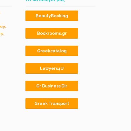
ς
BeautyBooking
κης
ης
Bookrooms.gr
Greekcatalog
Lawyers4U
Gr Business Dir
Greek Transport