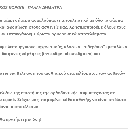
ΟΡΘΟΔΟΝΤΙΚΟΣ
ΟΣ ΚΟΡΩΠΙ | ΠΑΛΛΗ ΔΗΜΗΤΡΑ
ΚΟΡΩΠΙ | ΠΑΛΛΗ
ΔΗΜΗΤΡΑ -
και μέχρι σήμερα ασχολούμαστε αποκλειστικά με όλο το φάσμα
doctors4u.gr
και αφοσίωση στους ασθενείς μας. Χρησιμοποιούμε όλους τους
ΟΡΘΟΔΟΝΤΙΚΟΣ
ε να επιτυγχάνουμε άριστα ορθοδοντικά αποτελέσματα.
ΚΟΡΩΠΙ | ΠΑΛΛΗ
ΔΗΜΗΤΡΑ -
με λειτουργικούς μηχανισμούς, κλασικά “σιδεράκια” (μεταλλικά
doctors4u.gr
διαφανείς νάρθηκες (invisalign, clear aligners) και
ΟΡΘΟΔΟΝΤΙΚΟΣ
ΚΟΡΩΠΙ | ΠΑΛΛΗ
aser για βελτίωση του αισθητικού αποτελέσματος των ασθενών
ΔΗΜΗΤΡΑ -
doctors4u.gr
ΟΡΘΟΔΟΝΤΙΚΟΣ
ξελίξεις της επιστήμης της ορθοδοντικής, συμμετέχοντας σε
ΚΟΡΩΠΙ | ΠΑΛΛΗ
ωτερικό. Στόχος μας, παραμένει κάθε ασθενής, να είναι απόλυτα
ΔΗΜΗΤΡΑ -
δοντικό αποτέλεσμα.
doctors4u.gr
θα κρατήσει μια ζωή!
ΟΡΘΟΔΟΝΤΙΚΟΣ
ΚΟΡΩΠΙ | ΠΑΛΛΗ