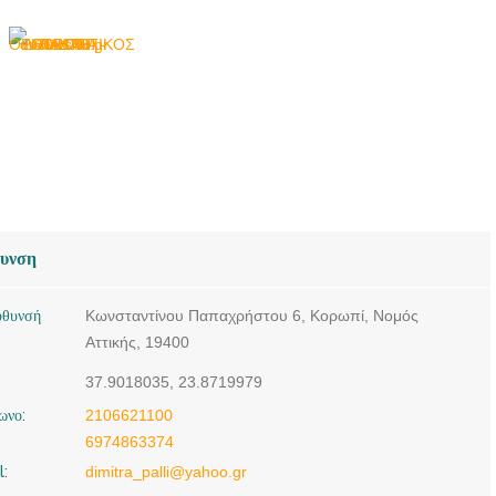
ΔΗΜΗΤΡΑ -
doctors4u.gr
ΟΡΘΟΔΟΝΤΙΚΟΣ
ΚΟΡΩΠΙ | ΠΑΛΛΗ
ΔΗΜΗΤΡΑ -
doctors4u.gr
θυνση
ύθυνσή
Κωνσταντίνου Παπαχρήστου 6, Κορωπί, Νομός
Αττικής, 19400
37.9018035, 23.8719979
ωνο:
2106621100
6974863374
l:
dimitra_palli@yahoo.gr