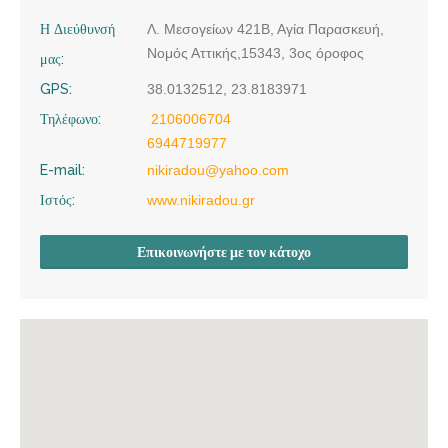
Η Διεύθυνσή
Λ. Μεσογείων 421Β, Αγία Παρασκευή,
Νομός Αττικής,15343, 3ος όροφος
μας:
GPS:
38.0132512, 23.8183971
Τηλέφωνο:
2106006704
6944719977
E-mail:
nikiradou@yahoo.com
Ιστός:
www.nikiradou.gr
Επικοινωνήστε με τον κάτοχο