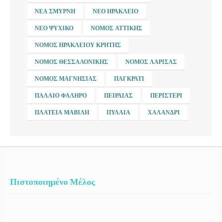
ΝΈΑ ΣΜΎΡΝΗ
ΝΈΟ ΗΡΆΚΛΕΙΟ
ΝΈΟ ΨΥΧΙΚΌ
ΝΟΜΌΣ ΑΤΤΙΚΉΣ
ΝΟΜΌΣ ΗΡΑΚΛΕΊΟΥ ΚΡΉΤΗΣ
ΝΟΜΌΣ ΘΕΣΣΑΛΟΝΊΚΗΣ
ΝΟΜΌΣ ΛΆΡΙΣΑΣ
ΝΟΜΌΣ ΜΑΓΝΗΣΊΑΣ
ΠΑΓΚΡΆΤΙ
ΠΑΛΑΙΌ ΦΆΛΗΡΟ
ΠΕΙΡΑΙΆΣ
ΠΕΡΙΣΤΈΡΙ
ΠΛΑΤΕΊΑ ΜΑΒΊΛΗ
ΠΥΛΑΊΑ
ΧΑΛΆΝΔΡΙ
Πιστοποιημένο Μέλος