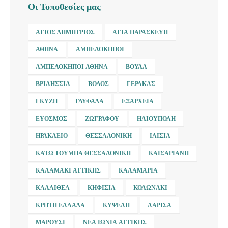
Οι Τοποθεσίες μας
ΆΓΙΟΣ ΔΗΜΉΤΡΙΟΣ
ΑΓΊΑ ΠΑΡΑΣΚΕΥΉ
ΑΘΉΝΑ
ΑΜΠΕΛΌΚΗΠΟΙ
ΑΜΠΕΛΌΚΗΠΟΙ ΑΘΉΝΑ
ΒΟΎΛΑ
ΒΡΙΛΉΣΣΙΑ
ΒΌΛΟΣ
ΓΈΡΑΚΑΣ
ΓΚΎΖΗ
ΓΛΥΦΆΔΑ
ΕΞΆΡΧΕΙΑ
ΕΎΟΣΜΟΣ
ΖΩΓΡΆΦΟΥ
ΗΛΙΟΎΠΟΛΗ
ΗΡΆΚΛΕΙΟ
ΘΕΣΣΑΛΟΝΊΚΗ
ΙΛΊΣΙΑ
ΚΆΤΩ ΤΟΎΜΠΑ ΘΕΣΣΑΛΟΝΊΚΗ
ΚΑΙΣΑΡΙΑΝΉ
ΚΑΛΑΜΆΚΙ ΑΤΤΙΚΉΣ
ΚΑΛΑΜΑΡΙΆ
ΚΑΛΛΙΘΈΑ
ΚΗΦΙΣΙΆ
ΚΟΛΩΝΆΚΙ
ΚΡΉΤΗ ΕΛΛΆΔΑ
ΚΥΨΈΛΗ
ΛΆΡΙΣΑ
ΜΑΡΟΎΣΙ
ΝΈΑ ΙΩΝΊΑ ΑΤΤΙΚΉΣ