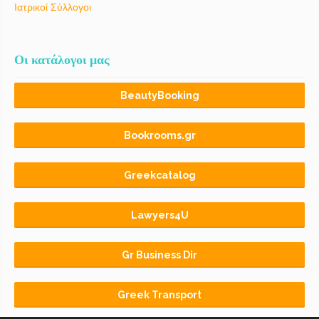
Ιατρικοί Σύλλογοι
Οι κατάλογοι μας
BeautyBooking
Bookrooms.gr
Greekcatalog
Lawyers4U
Gr Business Dir
Greek Transport