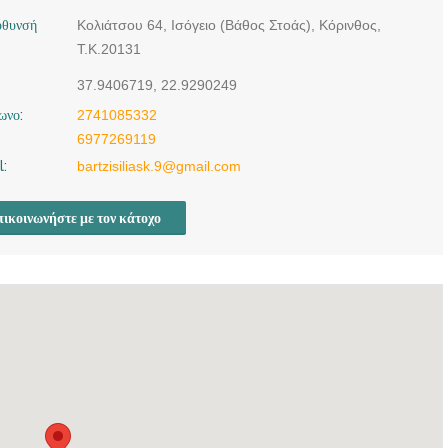
ύθυνσή
Κολιάτσου 64, Ισόγειο (Βάθος Στοάς), Κόρινθος,
Τ.Κ.20131
37.9406719, 22.9290249
ωνο:
2741085332
6977269119
l:
bartzisiliask.9@gmail.com
ικοινωνήστε με τον κάτοχο