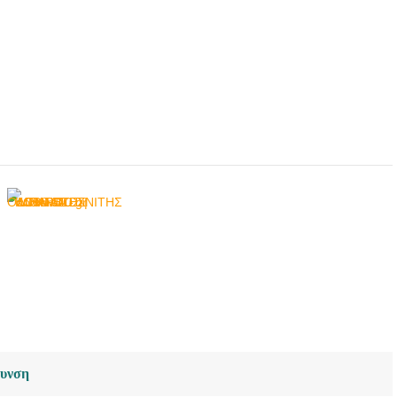
θυνση