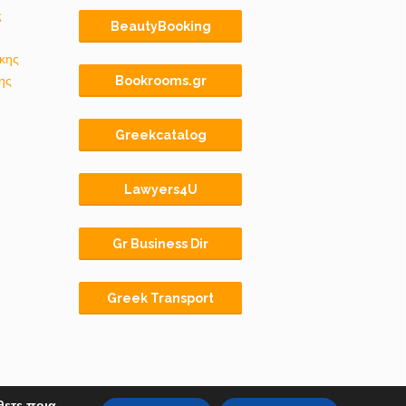
ς
BeautyBooking
κης
ης
Bookrooms.gr
Greekcatalog
Lawyers4U
Gr Business Dir
Greek Transport
θετε ποια