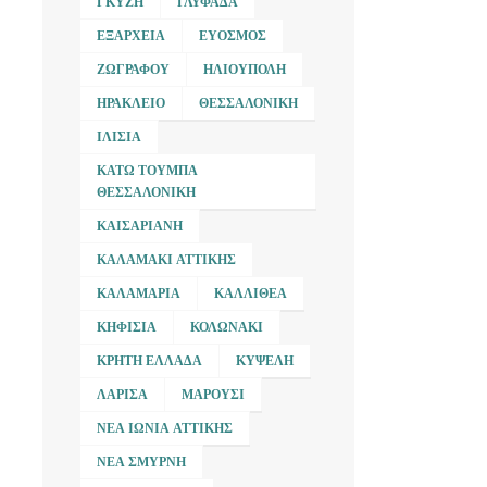
ΓΚΎΖΗ
ΓΛΥΦΆΔΑ
ΕΞΆΡΧΕΙΑ
ΕΎΟΣΜΟΣ
ΖΩΓΡΆΦΟΥ
ΗΛΙΟΎΠΟΛΗ
ΗΡΆΚΛΕΙΟ
ΘΕΣΣΑΛΟΝΊΚΗ
ΙΛΊΣΙΑ
ΚΆΤΩ ΤΟΎΜΠΑ
ΘΕΣΣΑΛΟΝΊΚΗ
ΚΑΙΣΑΡΙΑΝΉ
ΚΑΛΑΜΆΚΙ ΑΤΤΙΚΉΣ
ΚΑΛΑΜΑΡΙΆ
ΚΑΛΛΙΘΈΑ
ΚΗΦΙΣΙΆ
ΚΟΛΩΝΆΚΙ
ΚΡΉΤΗ ΕΛΛΆΔΑ
ΚΥΨΈΛΗ
ΛΆΡΙΣΑ
ΜΑΡΟΎΣΙ
ΝΈΑ ΙΩΝΊΑ ΑΤΤΙΚΉΣ
ΝΈΑ ΣΜΎΡΝΗ