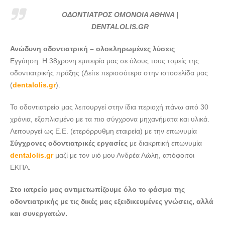
ΟΔΟΝΤΙΑΤΡΟΣ ΟΜΟΝΟΙΑ ΑΘΗΝΑ | DENTALOLIS.GR---
ΟΔΟΝΤΙΑΤΡΟΣ ΟΜΟΝΟΙΑ ΑΘΗΝΑ |
doctors4u.gr
DENTALOLIS.GR
ΟΔΟΝΤΙΑΤΡΟΣ ΟΜΟΝΟΙΑ ΑΘΗΝΑ | DENTALOLIS.GR---
Ανώδυνη οδοντιατρική – ολοκληρωμένες λύσεις
doctors4u.gr
Εγγύηση: Η 38χρονη εμπειρία μας σε όλους τους τομείς της
ΟΔΟΝΤΙΑΤΡΟΣ ΟΜΟΝΟΙΑ ΑΘΗΝΑ | DENTALOLIS.GR---
οδοντιατρικής πράξης (Δείτε περισσότερα στην ιστοσελίδα μας
doctors4u.gr
(
dentalolis.gr
).
ΟΔΟΝΤΙΑΤΡΟΣ ΟΜΟΝΟΙΑ ΑΘΗΝΑ | DENTALOLIS.GR---
Το οδοντιατρείο μας λειτουργεί στην ίδια περιοχή πάνω από 30
doctors4u.gr
χρόνια, εξοπλισμένο με τα πιο σύγχρονα μηχανήματα και υλικά.
ΟΔΟΝΤΙΑΤΡΟΣ ΟΜΟΝΟΙΑ ΑΘΗΝΑ | DENTALOLIS.GR---
Λειτουργεί ως Ε.Ε. (ετερόρρυθμη εταιρεία) με την επωνυμία
doctors4u.gr
Σύγχρονες οδοντιατρικές εργασίες
με διακριτική επωνυμία
ΟΔΟΝΤΙΑΤΡΟΣ ΟΜΟΝΟΙΑ ΑΘΗΝΑ | DENTALOLIS.GR---
dentalolis.gr
μαζί με τον υιό μου Ανδρέα Λώλη, απόφοιτοι
doctors4u.gr
ΕΚΠΑ.
ΟΔΟΝΤΙΑΤΡΟΣ ΟΜΟΝΟΙΑ ΑΘΗΝΑ | DENTALOLIS.GR---
Στο ιατρείο μας αντιμετωπίζουμε όλο το φάσμα της
doctors4u.gr
οδοντιατρικής με τις δικές μας εξειδικευμένες γνώσεις, αλλά
και συνεργατών.