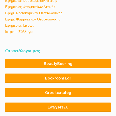
Εφημερίες Νοσοκομείων Αττικής
Εφημερίες Φαρμακείων Αττικής
Εφημ. Νοσοκομείων Θεσσαλονίκης
Εφημ. Φαρμακείων Θεσσαλονίκης
Εφημερίες Ιατρών
Ιατρικοί Σύλλογοι
Οι κατάλογοι μας
BeautyBooking
Bookrooms.gr
Greekcatalog
Lawyers4U