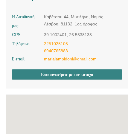
Η Διεύθυνσή
Καβέτσου 44, Μυτιλήνη, Νομός
Λέσβου, 81132, 1ος όροφος
μας:
GPS:
39.1002401, 26.5538133
Τηλέφωνο:
2251025105
6940765883
E-mail:
marialampidoni@gmail.com
Επικοινωνήστε με τον κάτοχο