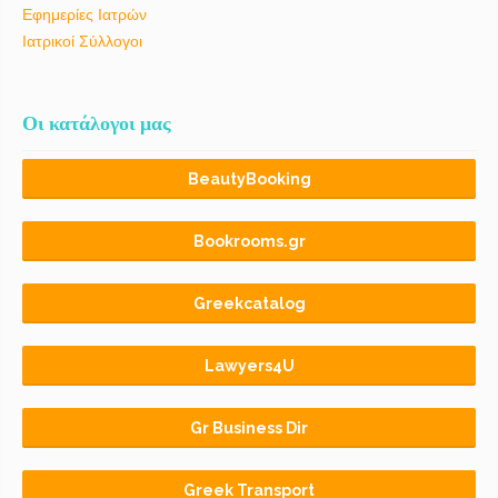
Εφημερίες Ιατρών
Ιατρικοί Σύλλογοι
Οι κατάλογοι μας
BeautyBooking
Bookrooms.gr
Greekcatalog
Lawyers4U
Gr Business Dir
Greek Transport