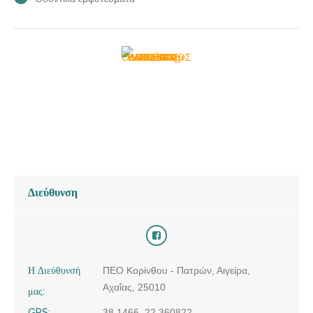
Διεύθυνση
Η Διεύθυνσή
ΠΕΟ Κορίνθου - Πατρών, Αιγείρα,
Αχαΐας, 25010
μας:
GPS:
38.1466, 22.360822