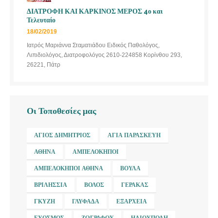
ΔΙΑΤΡΟΦΗ ΚΑΙ ΚΑΡΚΙΝΟΣ ΜΕΡΟΣ 4ο και
Τελευταίο
18/02/2019
Ιατρός Μαριάννα Σταματιάδου Ειδικός Παθολόγος,
Λιπιδιολόγος, Διατροφολόγος 2610-224858 Κορίνθου 293,
26221, Πάτρ
Οι Τοποθεσίες μας
ΆΓΙΟΣ ΔΗΜΉΤΡΙΟΣ
ΑΓΊΑ ΠΑΡΑΣΚΕΥΉ
ΑΘΉΝΑ
ΑΜΠΕΛΌΚΗΠΟΙ
ΑΜΠΕΛΌΚΗΠΟΙ ΑΘΉΝΑ
ΒΟΎΛΑ
ΒΡΙΛΉΣΣΙΑ
ΒΌΛΟΣ
ΓΈΡΑΚΑΣ
ΓΚΎΖΗ
ΓΛΥΦΆΔΑ
ΕΞΆΡΧΕΙΑ
ΕΎΟΣΜΟΣ
ΖΩΓΡΆΦΟΥ
ΗΛΙΟΎΠΟΛΗ