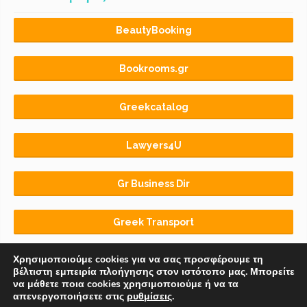
BeautyBooking
Bookrooms.gr
Greekcatalog
Lawyers4U
Gr Business Dir
Greek Transport
Χρησιμοποιούμε cookies για να σας προσφέρουμε τη
βέλτιστη εμπειρία πλοήγησης στον ιστότοπο μας. Μπορείτε
να μάθετε ποια cookies χρησιμοποιούμε ή να τα
απενεργοποιήσετε στις
ρυθμίσεις
.
Αρχική
BLOG
ΟΡΟΙ ΧΡΗΣΗΣ