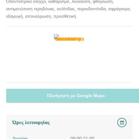
Όδοντιατρικό έλεγχο, καθαρισμό, λεύκανση, φθορίωση,
doctors4u.gr
αντιμετώπιση τερηδόνας, ουλίτιδας, περιοδοντίτιδα, σφράγισμα,
εξαγωγή, απονεύρωση, προσθετική.
Πλοήγηση με Google Maps
Ώρες λειτουργίας
Δευτέρα
09:00-21:00