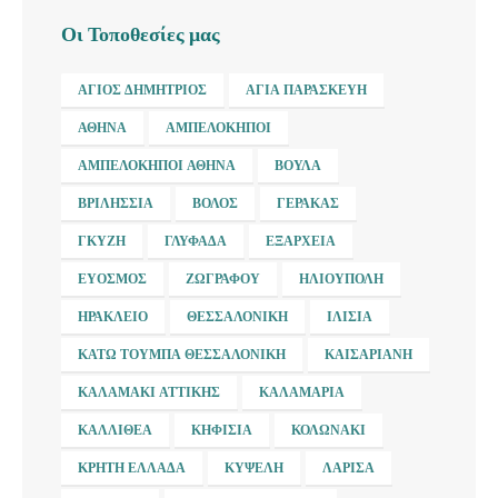
Οι Τοποθεσίες μας
ΆΓΙΟΣ ΔΗΜΉΤΡΙΟΣ
ΑΓΊΑ ΠΑΡΑΣΚΕΥΉ
ΑΘΉΝΑ
ΑΜΠΕΛΌΚΗΠΟΙ
ΑΜΠΕΛΌΚΗΠΟΙ ΑΘΉΝΑ
ΒΟΎΛΑ
ΒΡΙΛΉΣΣΙΑ
ΒΌΛΟΣ
ΓΈΡΑΚΑΣ
ΓΚΎΖΗ
ΓΛΥΦΆΔΑ
ΕΞΆΡΧΕΙΑ
ΕΎΟΣΜΟΣ
ΖΩΓΡΆΦΟΥ
ΗΛΙΟΎΠΟΛΗ
ΗΡΆΚΛΕΙΟ
ΘΕΣΣΑΛΟΝΊΚΗ
ΙΛΊΣΙΑ
ΚΆΤΩ ΤΟΎΜΠΑ ΘΕΣΣΑΛΟΝΊΚΗ
ΚΑΙΣΑΡΙΑΝΉ
ΚΑΛΑΜΆΚΙ ΑΤΤΙΚΉΣ
ΚΑΛΑΜΑΡΙΆ
ΚΑΛΛΙΘΈΑ
ΚΗΦΙΣΙΆ
ΚΟΛΩΝΆΚΙ
ΚΡΉΤΗ ΕΛΛΆΔΑ
ΚΥΨΈΛΗ
ΛΆΡΙΣΑ