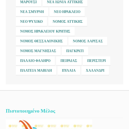
ΜΑΡΟΎΣΙ
ΝΈΑ ΙΩΝΊΑ ΑΤΤΙΚΉΣ
ΝΈΑ ΣΜΎΡΝΗ
ΝΈΟ ΗΡΆΚΛΕΙΟ
ΝΈΟ ΨΥΧΙΚΌ
ΝΟΜΌΣ ΑΤΤΙΚΉΣ
ΝΟΜΌΣ ΗΡΑΚΛΕΊΟΥ ΚΡΉΤΗΣ
ΝΟΜΌΣ ΘΕΣΣΑΛΟΝΊΚΗΣ
ΝΟΜΌΣ ΛΆΡΙΣΑΣ
ΝΟΜΌΣ ΜΑΓΝΗΣΊΑΣ
ΠΑΓΚΡΆΤΙ
ΠΑΛΑΙΌ ΦΆΛΗΡΟ
ΠΕΙΡΑΙΆΣ
ΠΕΡΙΣΤΈΡΙ
ΠΛΑΤΕΊΑ ΜΑΒΊΛΗ
ΠΥΛΑΊΑ
ΧΑΛΆΝΔΡΙ
Πιστοποιημένο Μέλος